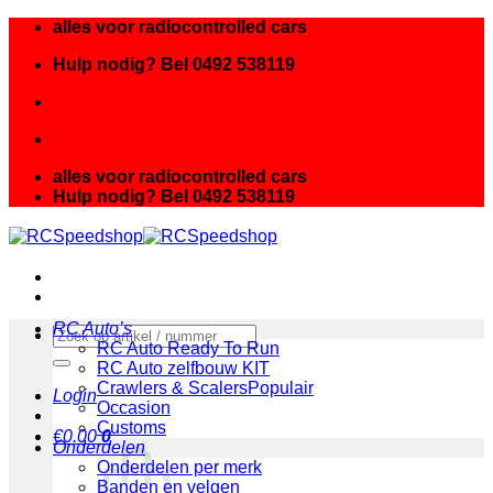
Ga
alles voor radiocontrolled cars
naar
Hulp nodig? Bel 0492 538119
inhoud
alles voor radiocontrolled cars
Hulp nodig? Bel 0492 538119
RC Auto’s
Zoeken
RC Auto Ready To Run
naar:
RC Auto zelfbouw KIT
Crawlers & Scalers
Login
Occasion
Customs
€
0.00
0
Onderdelen
Onderdelen per merk
Banden en velgen