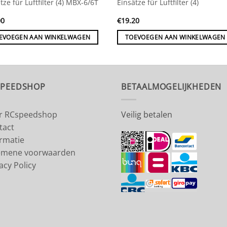
tze für Luftfilter (4) MBX-6/6T
Einsätze für Luftfilter (4)
00
€
19.20
EVOEGEN AAN WINKELWAGEN
TOEVOEGEN AAN WINKELWAGEN
SPEEDSHOP
BETAALMOGELIJKHEDEN
r RCspeedshop
Veilig betalen
tact
ormatie
emene voorwaarden
acy Policy