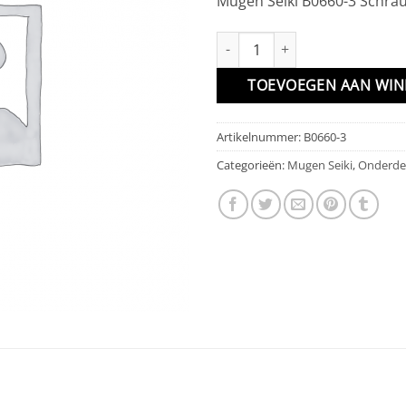
Mugen Seiki B0660-3 Schrau
Schraube Inbus 2.5x6 aantal
TOEVOEGEN AAN WI
Artikelnummer:
B0660-3
Categorieën:
Mugen Seiki
,
Onderde