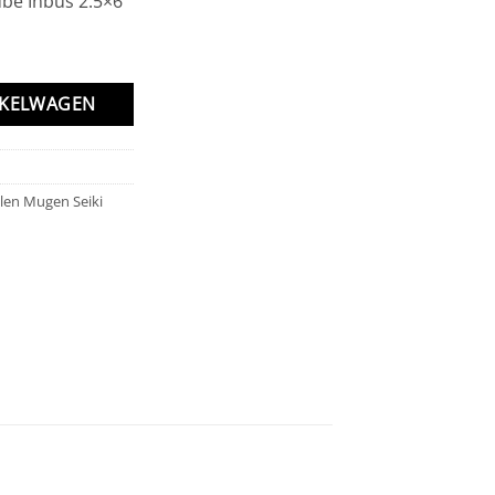
be Inbus 2.5×6
NKELWAGEN
len Mugen Seiki