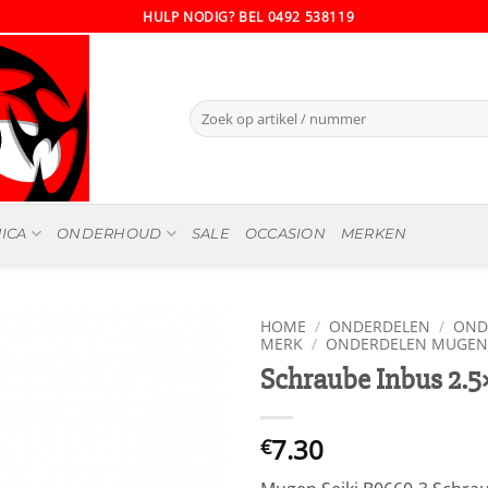
HULP NODIG? BEL 0492 538119
Zoeken
naar:
ICA
ONDERHOUD
SALE
OCCASION
MERKEN
HOME
/
ONDERDELEN
/
OND
MERK
/
ONDERDELEN MUGEN 
Schraube Inbus 2.5
7.30
€