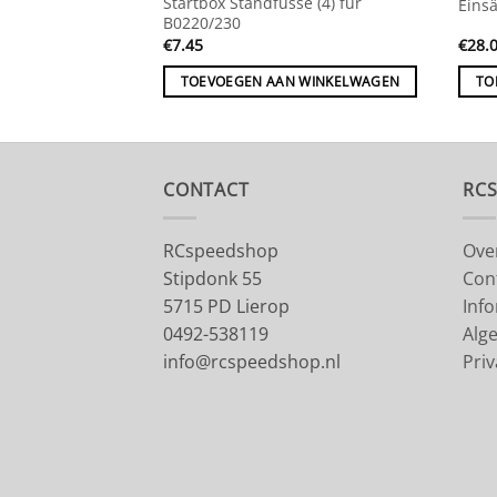
Startbox Standfüsse (4) für
toff
Einsä
B0220/230
€
7.45
€
28.
 WINKELWAGEN
TOEVOEGEN AAN WINKELWAGEN
TO
CONTACT
RC
RCspeedshop
Ove
Stipdonk 55
Con
5715 PD Lierop
Inf
0492-538119
Alg
info@rcspeedshop.nl
Priv