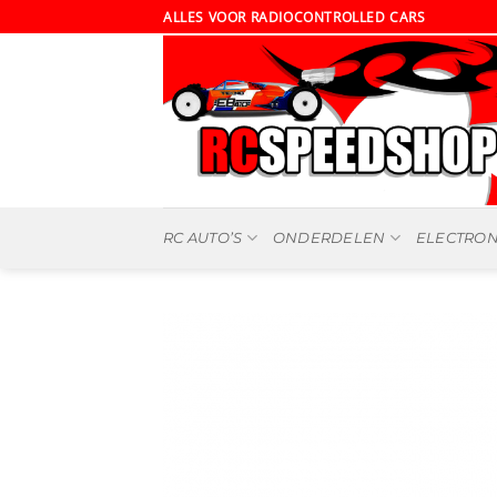
Ga
ALLES VOOR RADIOCONTROLLED CARS
naar
inhoud
RC AUTO’S
ONDERDELEN
ELECTRON