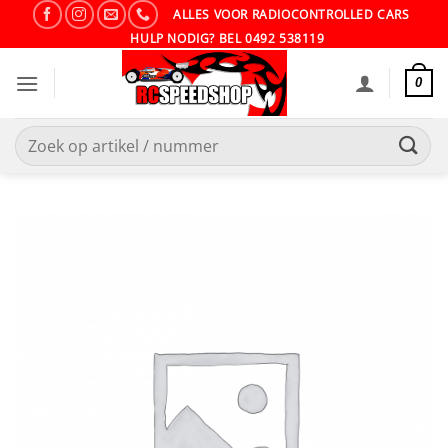
Ga
ALLES VOOR RADIOCONTROLLED CARS
naar
HULP NODIG? BEL 0492 538119
inhoud
0
Zoeken
naar: