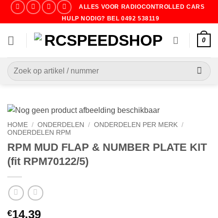
Ga
ALLES VOOR RADIOCONTROLLED CARS
naar
HULP NODIG? BEL 0492 538119
inhoud
0
Zoeken
naar:
HOME
/
ONDERDELEN
/
ONDERDELEN PER MERK
/
ONDERDELEN RPM
RPM MUD FLAP & NUMBER PLATE KIT
(fit RPM70122/5)
14.39
€