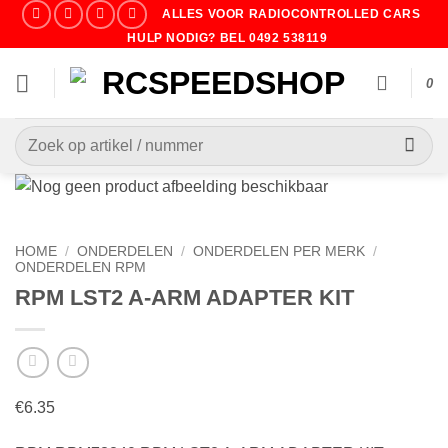
Ga
ALLES VOOR RADIOCONTROLLED CARS
naar
HULP NODIG? BEL 0492 538119
inhoud
0
Zoeken
naar:
HOME
/
ONDERDELEN
/
ONDERDELEN PER MERK
/
ONDERDELEN RPM
RPM LST2 A-ARM ADAPTER KIT
€
6.35