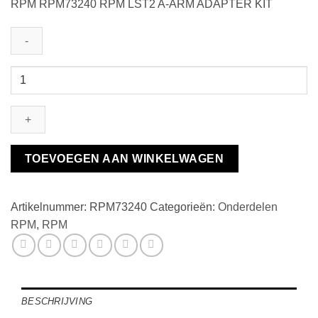
RPM RPM73240 RPM LST2 A-ARM ADAPTER KIT
RPM
LST2
A-
ARM
ADAPTER
KIT
TOEVOEGEN AAN WINKELWAGEN
aantal
Artikelnummer:
RPM73240
Categorieën:
Onderdelen
RPM
,
RPM
BESCHRIJVING