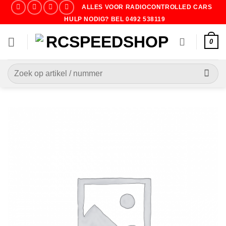
Ga
ALLES VOOR RADIOCONTROLLED CARS
naar
HULP NODIG? BEL 0492 538119
inhoud
0
Zoeken
naar: