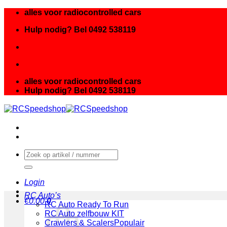
Ga
alles voor radiocontrolled cars
naar
Hulp nodig? Bel 0492 538119
inhoud
alles voor radiocontrolled cars
Hulp nodig? Bel 0492 538119
Zoeken
naar:
Login
RC Auto’s
€
0.00
0
RC Auto Ready To Run
RC Auto zelfbouw KIT
Crawlers & Scalers