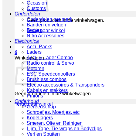
Occasion
Customs
Onderdelen
Onderdelen per merk
Geen producten in de winkelwagen.
Banden en velgen
Bodies
Terug naar winkel
Nitro Accessoires
Electronica
Accu Packs
Laders
0
Accu & Lader Combo
Winkelwagen
Radio control & Servo
Motoren
ESC Speedcontrollers
Brushless combos
Electro accessoires & Transponders
Kabels en stekkers
Geen producten in de winkelwagen.
Pinions
Onderhoud
Terug naar winkel
Gereedschap
Schroefjes, Moertjes, etc
Kogellagers
Smeren, Olie en Reinigen
Lijm, Tape, Tie-wraps en Bodyclips
Verf en Spuiten