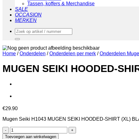
Tassen, koffers & Merchandise
SALE
OCCASION
MERKEN
Zoeken
naar:
Home
/
Onderdelen
/
Onderdelen per merk
/
Onderdelen Muge
MUGEN SEIKI HOODED-SHIR
€
29.90
Mugen Seiki H1043 MUGEN SEIKI HOODED-SHIRT (XL) B
MUGEN
SEIKI
Toevoegen aan winkelwagen