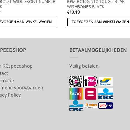
RC18T WIDE FRONT BUMPER
RPM RC10GT/T2 TOUGH REAR
K
WISHBONES BLACK
9
€
13.19
EVOEGEN AAN WINKELWAGEN
TOEVOEGEN AAN WINKELWAGEN
SPEEDSHOP
BETAALMOGELIJKHEDEN
r RCspeedshop
Veilig betalen
tact
ormatie
emene voorwaarden
acy Policy