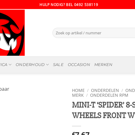
HULP NODIG? BEL 0492 538119
Zoeken
naar:
ICA
ONDERHOUD
SALE
OCCASION
MERKEN
HOME
/
ONDERDELEN
/
OND
MERK
/
ONDERDELEN RPM
MINI-T ‘SPIDER’ 8
WHEELS FRONT W
7.67
€