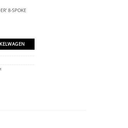
DER’ 8-SPOKE
LS FRONT WHITE aantal
NKELWAGEN
M