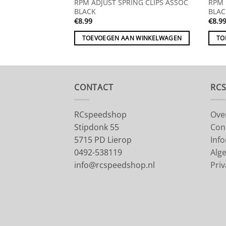
RPM ADJUST SPRING CLIPS ASSOC
RPM 
BLACK
BLAC
€
8.99
€
8.9
TOEVOEGEN AAN WINKELWAGEN
TO
CONTACT
RC
RCspeedshop
Ove
Stipdonk 55
Con
5715 PD Lierop
Inf
0492-538119
Alg
info@rcspeedshop.nl
Priv