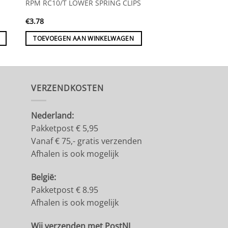
RPM THROUGH THE
RPM RC10/T LOWER SPRING CLIPS
SIDE EXHAUST TIPS
€
3.78
€
10.79
TOEVOEGEN AAN WINKELWAGEN
TOEVOEGEN AAN 
VERZENDKOSTEN
Nederland:
Pakketpost € 5,95
Vanaf € 75,- gratis verzenden
Afhalen is ook mogelijk
België:
Pakketpost € 8.95
Afhalen is ook mogelijk
Wij verzenden met PostNL