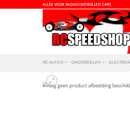
Ga
ALLES VOOR RADIOCONTROLLED CARS
naar
inhoud
RC AUTO’S
ONDERDELEN
ELECTRON