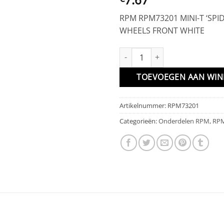
RPM RPM73201 MINI-T ‘SPI
WHEELS FRONT WHITE
MINI-T 'SPIDER' 8-SPOKE WHEE
TOEVOEGEN AAN WI
Artikelnummer:
RPM73201
Categorieën:
Onderdelen RPM
,
RP