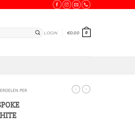
0
LOGIN
€
0.00
ERDELEN PER
-SPOKE
HITE