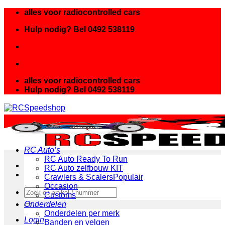
Ga
alles voor radiocontrolled cars
naar
Hulp nodig? Bel 0492 538119
inhoud
alles voor radiocontrolled cars
Hulp nodig? Bel 0492 538119
RC Auto’s
RC Auto Ready To Run
RC Auto zelfbouw KIT
Crawlers & Scalers
Occasion
Zoeken
Customs
naar:
Onderdelen
Onderdelen per merk
Login
Banden en velgen