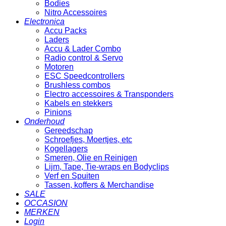
Bodies
Nitro Accessoires
Electronica
Accu Packs
Laders
Accu & Lader Combo
Radio control & Servo
Motoren
ESC Speedcontrollers
Brushless combos
Electro accessoires & Transponders
Kabels en stekkers
Pinions
Onderhoud
Gereedschap
Schroefjes, Moertjes, etc
Kogellagers
Smeren, Olie en Reinigen
Lijm, Tape, Tie-wraps en Bodyclips
Verf en Spuiten
Tassen, koffers & Merchandise
SALE
OCCASION
MERKEN
Login