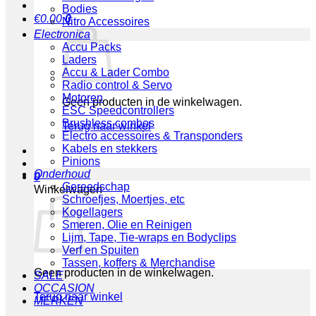
Bodies
€
0.00
0
Nitro Accessoires
Electronica
Accu Packs
Laders
Accu & Lader Combo
Radio control & Servo
Motoren
Geen producten in de winkelwagen.
ESC Speedcontrollers
Brushless combos
Terug naar winkel
Electro accessoires & Transponders
Kabels en stekkers
Pinions
Onderhoud
0
Gereedschap
Winkelwagen
Schroefjes, Moertjes, etc
Kogellagers
Smeren, Olie en Reinigen
Lijm, Tape, Tie-wraps en Bodyclips
Verf en Spuiten
Tassen, koffers & Merchandise
Geen producten in de winkelwagen.
SALE
OCCASION
Terug naar winkel
MERKEN