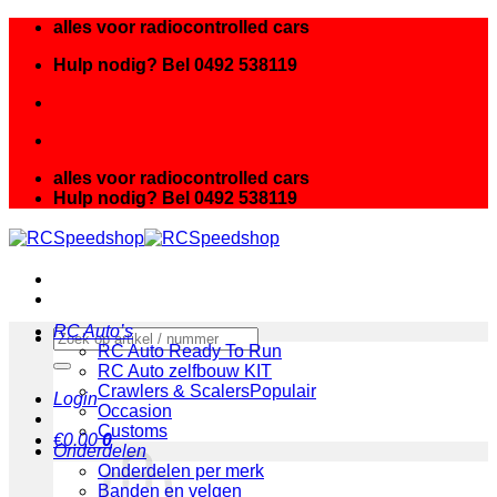
Ga
alles voor radiocontrolled cars
naar
Hulp nodig? Bel 0492 538119
inhoud
alles voor radiocontrolled cars
Hulp nodig? Bel 0492 538119
RC Auto’s
Zoeken
RC Auto Ready To Run
naar:
RC Auto zelfbouw KIT
Crawlers & Scalers
Login
Occasion
Customs
€
0.00
0
Onderdelen
Onderdelen per merk
Banden en velgen