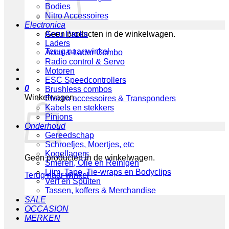
Bodies
Nitro Accessoires
Electronica
Geen producten in de winkelwagen.
Accu Packs
Laders
Terug naar winkel
Accu & Lader Combo
Radio control & Servo
Motoren
ESC Speedcontrollers
0
Brushless combos
Winkelwagen
Electro accessoires & Transponders
Kabels en stekkers
Pinions
Onderhoud
Gereedschap
Schroefjes, Moertjes, etc
Kogellagers
Geen producten in de winkelwagen.
Smeren, Olie en Reinigen
Lijm, Tape, Tie-wraps en Bodyclips
Terug naar winkel
Verf en Spuiten
Tassen, koffers & Merchandise
SALE
OCCASION
MERKEN