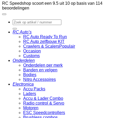
RC Speedshop scoort een
9.5
uit
10
op basis van
114
beoordelingen
Zoeken
naar:
RC Auto’s
RC Auto Ready To Run
RC Auto zelfbouw KIT
Crawlers & Scalers
Occasion
Customs
Onderdelen
Onderdelen per merk
Banden en velgen
Bodies
Nitro Accessoires
Electronica
Accu Packs
Laders
Accu & Lader Combo
Radio control & Servo
Motoren
ESC Speedcontrollers
Brushless combos