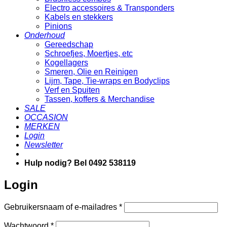
Electro accessoires & Transponders
Kabels en stekkers
Pinions
Onderhoud
Gereedschap
Schroefjes, Moertjes, etc
Kogellagers
Smeren, Olie en Reinigen
Lijm, Tape, Tie-wraps en Bodyclips
Verf en Spuiten
Tassen, koffers & Merchandise
SALE
OCCASION
MERKEN
Login
Newsletter
Hulp nodig? Bel 0492 538119
Login
Vereist
Gebruikersnaam of e-mailadres
*
Vereist
Wachtwoord
*