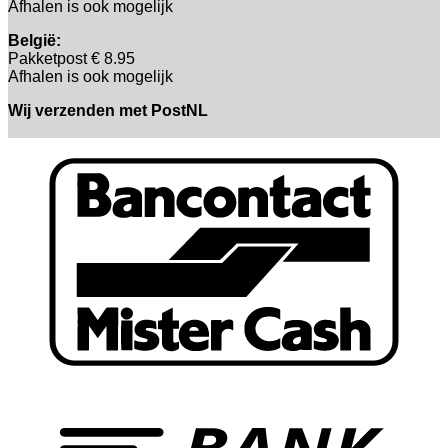
Afhalen is ook mogelijk
België:
Pakketpost € 8.95
Afhalen is ook mogelijk
Wij verzenden met PostNL
B
T