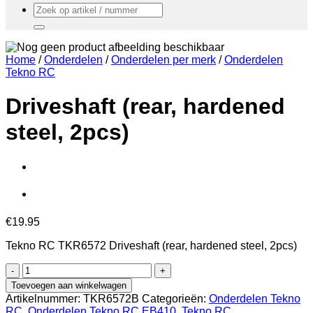
Zoeken
naar:
Home
/
Onderdelen
/
Onderdelen per merk
/
Onderdelen
Tekno RC
Driveshaft (rear, hardened
steel, 2pcs)
€
19.95
Tekno RC TKR6572 Driveshaft (rear, hardened steel, 2pcs)
Driveshaft
(rear,
Toevoegen aan winkelwagen
hardened
Artikelnummer:
TKR6572B
Categorieën:
Onderdelen Tekno
steel,
RC
,
Onderdelen Tekno RC EB410
,
Tekno RC