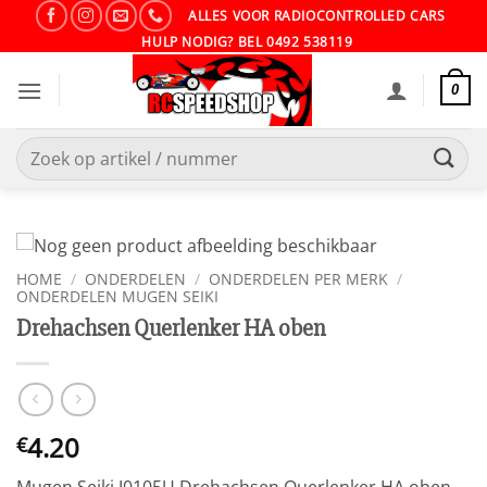
Ga
ALLES VOOR RADIOCONTROLLED CARS
naar
HULP NODIG? BEL 0492 538119
inhoud
0
Zoeken
naar:
HOME
/
ONDERDELEN
/
ONDERDELEN PER MERK
/
ONDERDELEN MUGEN SEIKI
Drehachsen Querlenker HA oben
4.20
€
Mugen Seiki J0105U Drehachsen Querlenker HA oben