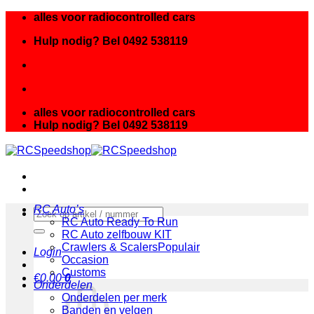
Ga
alles voor radiocontrolled cars
naar
Hulp nodig? Bel 0492 538119
inhoud
alles voor radiocontrolled cars
Hulp nodig? Bel 0492 538119
RC Auto’s
Zoeken
RC Auto Ready To Run
naar:
RC Auto zelfbouw KIT
Crawlers & Scalers
Login
Occasion
Customs
€
0.00
0
Onderdelen
Onderdelen per merk
Banden en velgen