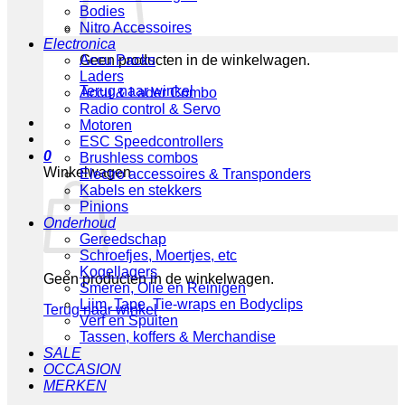
Bodies
Nitro Accessoires
Electronica
Geen producten in de winkelwagen.
Accu Packs
Laders
Terug naar winkel
Accu & Lader Combo
Radio control & Servo
Motoren
ESC Speedcontrollers
0
Brushless combos
Winkelwagen
Electro accessoires & Transponders
Kabels en stekkers
Pinions
Onderhoud
Gereedschap
Schroefjes, Moertjes, etc
Kogellagers
Geen producten in de winkelwagen.
Smeren, Olie en Reinigen
Lijm, Tape, Tie-wraps en Bodyclips
Terug naar winkel
Verf en Spuiten
Tassen, koffers & Merchandise
SALE
OCCASION
MERKEN