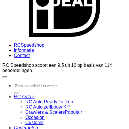
RCSpeedshop
Informatie
Contact
RC Speedshop scoort een
9.5
uit
10
op basis van
114
beoordelingen
Zoeken
naar:
RC Auto’s
RC Auto Ready To Run
RC Auto zelfbouw KIT
Crawlers & Scalers
Occasion
Customs
Onderdelen