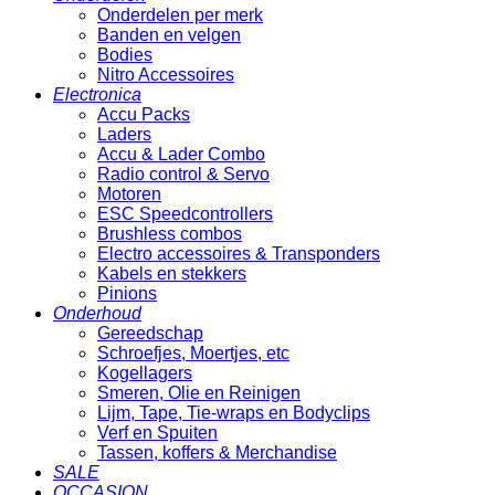
Onderdelen per merk
Banden en velgen
Bodies
Nitro Accessoires
Electronica
Accu Packs
Laders
Accu & Lader Combo
Radio control & Servo
Motoren
ESC Speedcontrollers
Brushless combos
Electro accessoires & Transponders
Kabels en stekkers
Pinions
Onderhoud
Gereedschap
Schroefjes, Moertjes, etc
Kogellagers
Smeren, Olie en Reinigen
Lijm, Tape, Tie-wraps en Bodyclips
Verf en Spuiten
Tassen, koffers & Merchandise
SALE
OCCASION