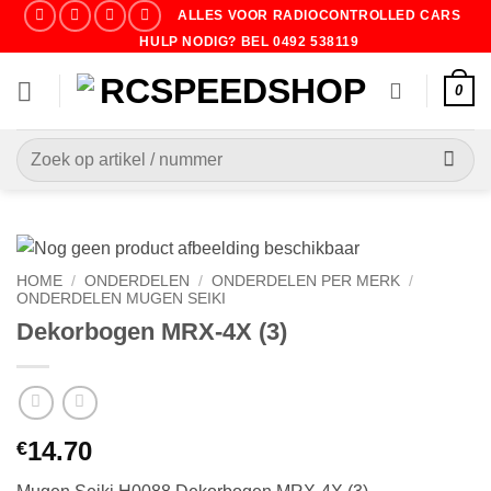
Ga
ALLES VOOR RADIOCONTROLLED CARS
naar
HULP NODIG? BEL 0492 538119
inhoud
0
Zoeken
naar:
HOME
/
ONDERDELEN
/
ONDERDELEN PER MERK
/
ONDERDELEN MUGEN SEIKI
Dekorbogen MRX-4X (3)
14.70
€