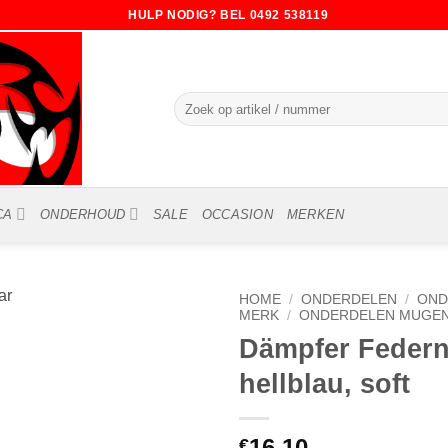
HULP NODIG? BEL 0492 538119
Zoeken
naar:
CA
ONDERHOUD
SALE
OCCASION
MERKEN
HOME
/
ONDERDELEN
/
OND
MERK
/
ONDERDELEN MUGEN 
Dämpfer Feder
hellblau, soft
16.10
€