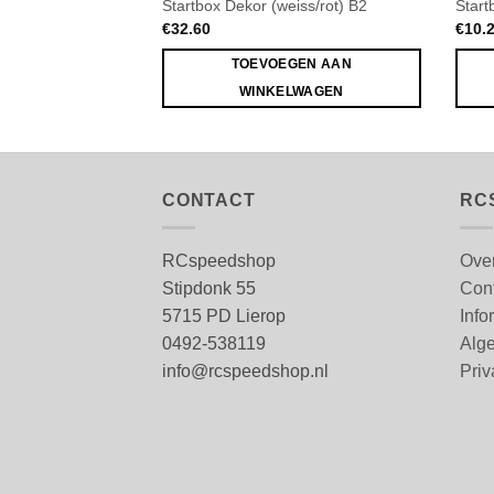
Startbox Dekor (weiss/rot) B2
Start
€
32.60
€
10.
TOEVOEGEN AAN
WINKELWAGEN
CONTACT
RC
RCspeedshop
Ove
Stipdonk 55
Con
5715 PD Lierop
Info
0492-538119
Alg
info@rcspeedshop.nl
Priv