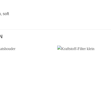
 soft
N