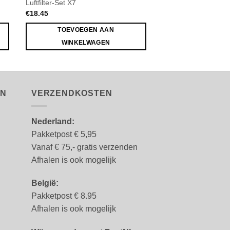
Luftfilter-Set X7
Luftfilter-Set
€
18.45
€
13.80
TOEVOEGEN AAN
TOEVOEGE
WINKELWAGEN
WINKELW
EN
VERZENDKOSTEN
Nederland:
Pakketpost € 5,95
Vanaf € 75,- gratis verzenden
Afhalen is ook mogelijk
België:
Pakketpost € 8.95
Afhalen is ook mogelijk