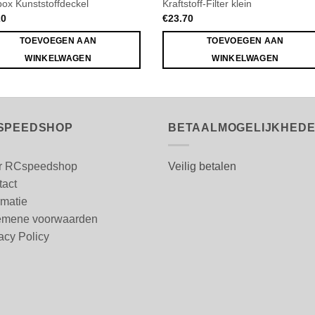
box Kunststoffdeckel
Kraftstoff-Filter klein
20
€
23.70
TOEVOEGEN AAN
TOEVOEGEN AAN
WINKELWAGEN
WINKELWAGEN
SPEEDSHOP
BETAALMOGELIJKHED
r RCspeedshop
Veilig betalen
tact
rmatie
emene voorwaarden
acy Policy