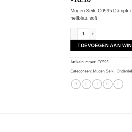
Mugen Seiki C0595 Dämpfer
hellblau, soft
Dämpfer Federn HA hellblau, so
TOEVOEGEN AAN WI
Artikelnummer:
C0595
Categorieën:
Mugen Seiki
,
Onderdel