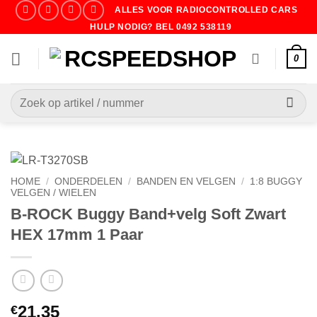
Ga
ALLES VOOR RADIOCONTROLLED CARS
naar
HULP NODIG? BEL 0492 538119
inhoud
0
Zoeken
naar:
HOME
/
ONDERDELEN
/
BANDEN EN VELGEN
/
1:8 BUGGY
VELGEN / WIELEN
B-ROCK Buggy Band+velg Soft Zwart
HEX 17mm 1 Paar
21.35
€