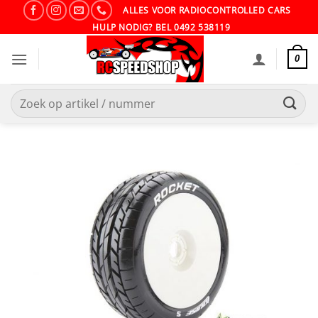
Ga
ALLES VOOR RADIOCONTROLLED CARS
naar
HULP NODIG? BEL 0492 538119
inhoud
0
Zoeken
naar: