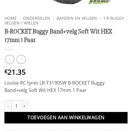
HOME
/
ONDERDELEN
/
BANDEN EN VELGEN
/
1:8 BUGGY
VELGEN / WIELEN
B-ROCKET Buggy Band+velg Soft Wit HEX
17mm 1 Paar
21.35
€
Louise RC tyres LR-T3190SW B-ROCKET Buggy
Band+velg Soft Wit HEX 17mm 1 Paar
B-ROCKET Buggy Band+velg Soft Wit HEX 17mm 1 Paar aantal
TOEVOEGEN AAN WINKELWAGEN