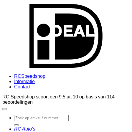
I
RCSpeedshop
Informatie
Contact
RC Speedshop scoort een
9.5
uit
10
op basis van
114
beoordelingen
Zoeken
naar:
RC Auto’s