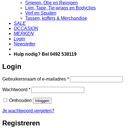
Smeren, Olie en Reinigen
Lijm, Tape, Tie-wraps en Bodyclips
Verf en Spuiten
Tassen, koffers & Merchandise
SALE
OCCASION
MERKEN
Login
Newsletter
Hulp nodig? Bel 0492 538119
Login
Vereist
Gebruikersnaam of e-mailadres
*
Vereist
Wachtwoord
*
Onthouden
Inloggen
Je wachtwoord vergeten?
Registreren