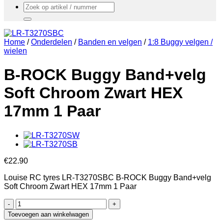
Zoeken
naar:
Home
/
Onderdelen
/
Banden en velgen
/
1:8 Buggy velgen /
wielen
B-ROCK Buggy Band+velg
Soft Chroom Zwart HEX
17mm 1 Paar
€
22.90
Louise RC tyres LR-T3270SBC B-ROCK Buggy Band+velg
Soft Chroom Zwart HEX 17mm 1 Paar
B-
ROCK
Toevoegen aan winkelwagen