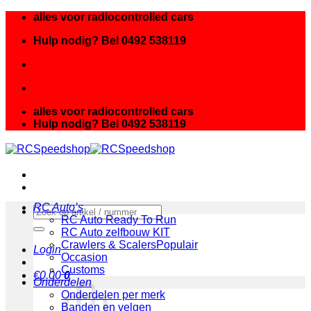
Ga
alles voor radiocontrolled cars
naar
Hulp nodig? Bel 0492 538119
inhoud
alles voor radiocontrolled cars
Hulp nodig? Bel 0492 538119
RC Auto’s
Zoeken
RC Auto Ready To Run
naar:
RC Auto zelfbouw KIT
Crawlers & Scalers
Login
Occasion
Customs
€
0.00
0
Onderdelen
Onderdelen per merk
Banden en velgen