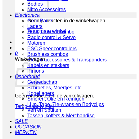
Bodies
Nitro Accessoires
Electronica
Geen producten in de winkelwagen.
Accu Packs
Laders
Terug naar winkel
Accu & Lader Combo
Radio control & Servo
Motoren
ESC Speedcontrollers
0
Brushless combos
Winkelwagen
Electro accessoires & Transponders
Kabels en stekkers
Pinions
Onderhoud
Gereedschap
Schroefjes, Moertjes, etc
Kogellagers
Geen producten in de winkelwagen.
Smeren, Olie en Reinigen
Lijm, Tape, Tie-wraps en Bodyclips
Terug naar winkel
Verf en Spuiten
Tassen, koffers & Merchandise
SALE
OCCASION
MERKEN