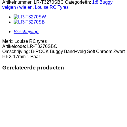
Buggy
Artikelnummer:
LR-T3270SBC
Categorieën:
1:8 Buggy
Band+velg
velgen / wielen
,
Louise RC Tyres
Soft
Chroom
Zwart
HEX
17mm
Beschrijving
1
Paar
Merk: Louise RC tyres
aantal
Artikelcode: LR-T3270SBC
Omschrijving: B-ROCK Buggy Band+velg Soft Chroom Zwart
HEX 17mm 1 Paar
Gerelateerde producten