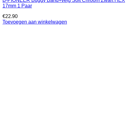
B-PIONEER Buggy Band+velg Soft Chroom Zwart HEX
17mm 1 Paar
€
22.90
Toevoegen aan winkelwagen