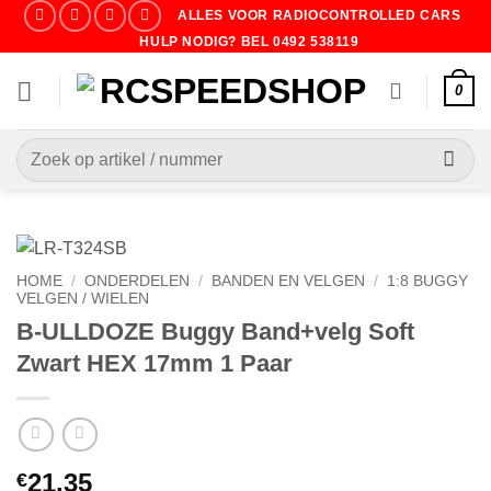
Ga
ALLES VOOR RADIOCONTROLLED CARS
naar
HULP NODIG? BEL 0492 538119
inhoud
0
Zoeken
naar:
HOME
/
ONDERDELEN
/
BANDEN EN VELGEN
/
1:8 BUGGY
VELGEN / WIELEN
B-ULLDOZE Buggy Band+velg Soft
Zwart HEX 17mm 1 Paar
21.35
€