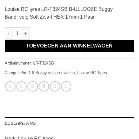
Louise RC tyres LR-T324SB B-ULLDOZE Buggy
Band+velg Soft Zwart HEX 17mm 1 Paar
B-ULLDOZE Buggy Band+velg Soft Zwart HEX 17mm 1 Paar aan
TOEVOEGEN AAN WINKELWAGEN
Artikelnummer:
LR-T324SB
Categorieën:
1:8 Buggy velgen / wielen
,
Louise RC Tyres
BESCHRIJVING
Merk: Louise RC tyres