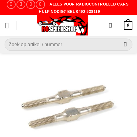
Ga
ALLES VOOR RADIOCONTROLLED CARS
naar
HULP NODIG? BEL 0492 538119
inhoud
0
Zoeken
naar: