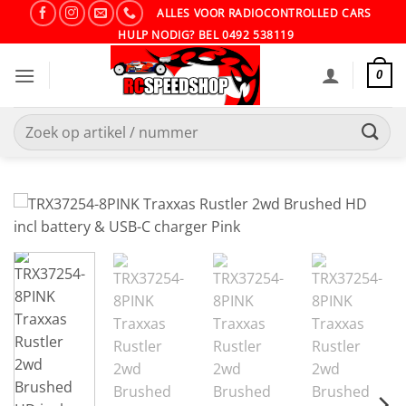
Ga
ALLES VOOR RADIOCONTROLLED CARS
naar
HULP NODIG? BEL 0492 538119
inhoud
0
Zoeken
naar: