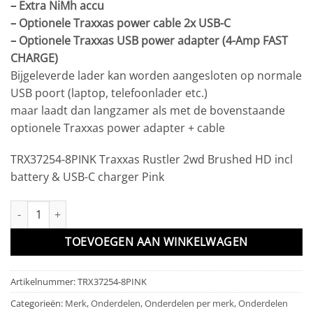
–
Extra NiMh accu
–
Optionele Traxxas power cable 2x USB-C
–
Optionele Traxxas USB power adapter (4-Amp FAST
CHARGE)
Bijgeleverde lader kan worden aangesloten op normale
USB poort (laptop, telefoonlader etc.)
maar laadt dan langzamer als met de bovenstaande
optionele Traxxas power adapter + cable
TRX37254-8PINK Traxxas Rustler 2wd Brushed HD incl
battery & USB-C charger Pink
TRX37254-8PINK Traxxas Rustler 2wd Brushed HD incl battery & 
TOEVOEGEN AAN WINKELWAGEN
Artikelnummer:
TRX37254-8PINK
Categorieën:
Merk
,
Onderdelen
,
Onderdelen per merk
,
Onderdelen