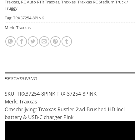
Traxxas
,
RC Auto RTR Traxxas
,
Traxxas
,
Traxxas RC Stadium Truck /
Truggy
Tag:
TRX37254-8PINK
Merk:
Traxxas
BESCHRIJVING
SKU: TRX37254-8PINK TRX-37254-8PINK
Merk: Traxxas
Omschrijving: Traxxas Rustler 2wd Brushed HD incl
battery & USB-C charger Pink