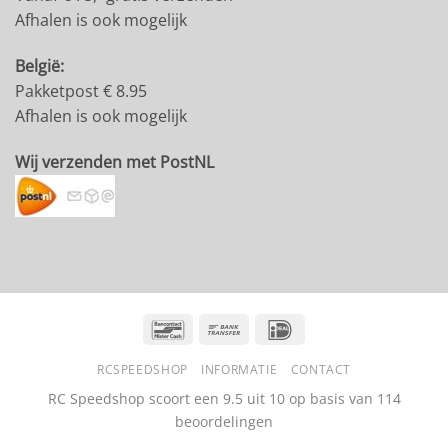
Afhalen is ook mogelijk
België:
Pakketpost € 8.95
Afhalen is ook mogelijk
Wij verzenden met PostNL
Bancontact
Bank
IDeal
Transfer
RCSPEEDSHOP
INFORMATIE
CONTACT
RC Speedshop scoort een
9.5
uit
10
op basis van
114
beoordelingen