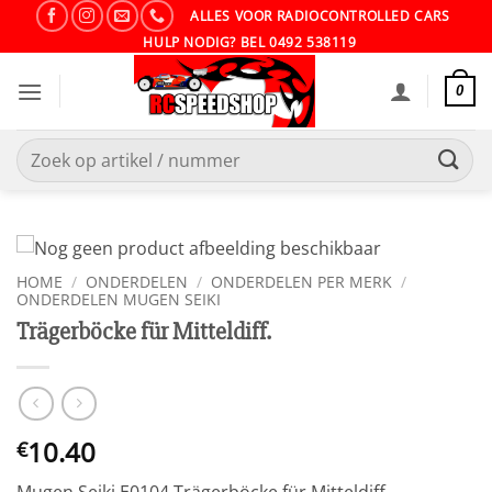
Ga
ALLES VOOR RADIOCONTROLLED CARS
naar
HULP NODIG? BEL 0492 538119
inhoud
0
Zoeken
naar:
HOME
/
ONDERDELEN
/
ONDERDELEN PER MERK
/
ONDERDELEN MUGEN SEIKI
Trägerböcke für Mitteldiff.
10.40
€
Mugen Seiki E0104 Trägerböcke für Mitteldiff.