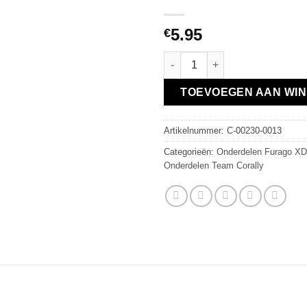
5.95
€
Team Corally - Suspension Arm
TOEVOEGEN AAN WI
Artikelnummer:
C-00230-0013
Categorieën:
Onderdelen Furago XD
Onderdelen Team Corally