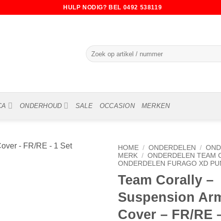
HULP NODIG? BEL 0492 538119
Zoeken
naar:
CA
ONDERHOUD
SALE
OCCASION
MERKEN
HOME
/
ONDERDELEN
/
OND
MERK
/
ONDERDELEN TEAM 
ONDERDELEN FURAGO XD PU
Team Corally –
Suspension Ar
Cover – FR/RE –