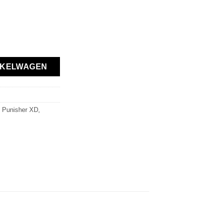
 Mount Cover - FR/RE - 1 Set aantal
NKELWAGEN
 Punisher XD
,