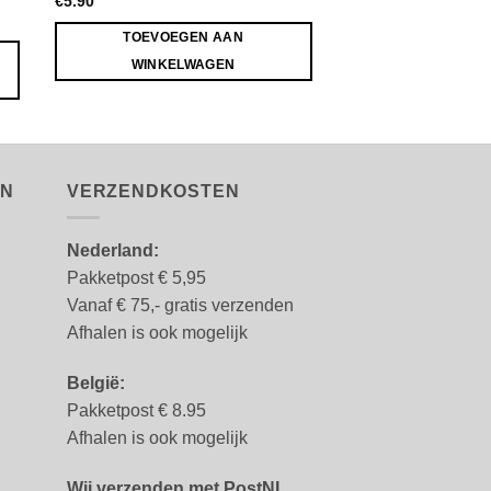
€
5.90
€
7.90
TOEVOEGEN AAN
TOEVOEGE
WINKELWAGEN
WINKELW
EN
VERZENDKOSTEN
Nederland:
Pakketpost € 5,95
Vanaf € 75,- gratis verzenden
Afhalen is ook mogelijk
België:
Pakketpost € 8.95
Afhalen is ook mogelijk
Wij verzenden met PostNL