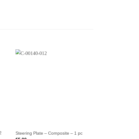
2
Steering Plate – Composite – 1 pc
Center Outdrive Adap