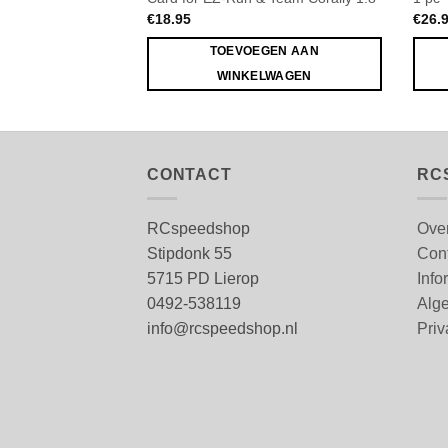
€
18.95
€
26.
TOEVOEGEN AAN
WINKELWAGEN
CONTACT
RC
RCspeedshop
Ove
Stipdonk 55
Con
5715 PD Lierop
Info
0492-538119
Alg
info@rcspeedshop.nl
Priv