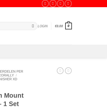
0
LOGIN
€
0.00
ERDELEN PER
CORALLY
/
NISHER XD
m Mount
 1 Set