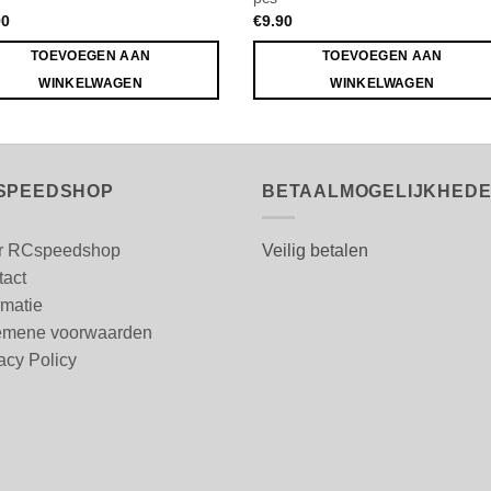
90
€
9.90
TOEVOEGEN AAN
TOEVOEGEN AAN
WINKELWAGEN
WINKELWAGEN
SPEEDSHOP
BETAALMOGELIJKHED
r RCspeedshop
Veilig betalen
tact
rmatie
emene voorwaarden
acy Policy