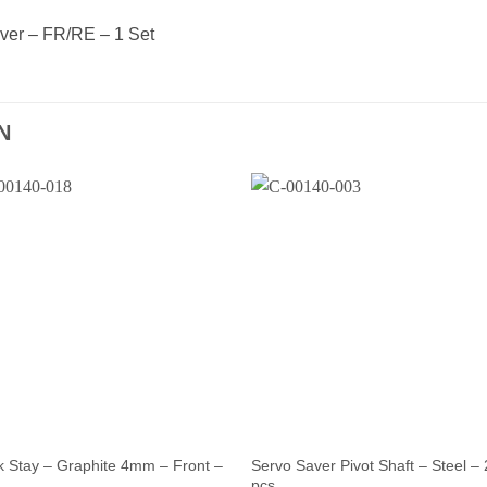
ver – FR/RE – 1 Set
N
 Stay – Graphite 4mm – Front –
Servo Saver Pivot Shaft – Steel – 
pcs