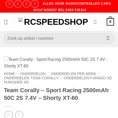
Ga
ALLES VOOR RADIOCONTROLLED CARS
naar
HULP NODIG? BEL 0492 538119
inhoud
0
Zoeken
naar:
HOME
/
ONDERDELEN
/
ONDERDELEN PER MERK
/
ONDERDELEN TEAM CORALLY
/
ONDERDELEN FURAGO XD
PUNISHER XD
Team Corally – Sport Racing 2500mAh
50C 2S 7.4V – Shorty XT-60