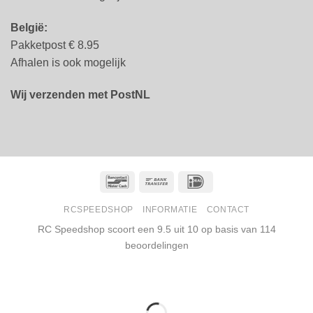
België:
Pakketpost € 8.95
Afhalen is ook mogelijk
Wij verzenden met PostNL
Bancontact
Bank
IDeal
Transfer
RCSPEEDSHOP
INFORMATIE
CONTACT
RC Speedshop scoort een
9.5
uit
10
op basis van
114
beoordelingen