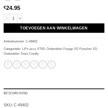
24.95
€
Team Corally - Sport Racing 2500mAh 50C 2S 7.4V - Shorty XT-6
TOEVOEGEN AAN WINKELWAGEN
Artikelnummer:
C-49402
Categorieën:
LiPo accu XT60
,
Onderdelen Furago XD Punisher XD
,
Onderdelen Team Corally
BESCHRIJVING
SKU: C-49402