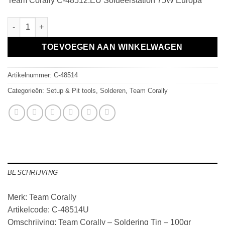
Team Corally C-48512.EU Soldeerstation 75W Europa
Team Corally - Soldering Tin - 100gr aantal
TOEVOEGEN AAN WINKELWAGEN
Artikelnummer:
C-48514
Categorieën:
Setup & Pit tools
,
Solderen
,
Team Corally
BESCHRIJVING
Merk: Team Corally
Artikelcode: C-48514U
Omschrijving: Team Corally – Soldering Tin – 100gr