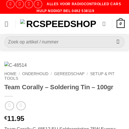
Ga
ALLES VOOR RADIOCONTROLLED CARS
naar
HULP NODIG? BEL 0492 538119
inhoud
0
Zoeken
naar:
HOME
/
ONDERHOUD
/
GEREEDSCHAP
/
SETUP & PIT
TOOLS
Team Corally – Soldering Tin – 100gr
11.95
€