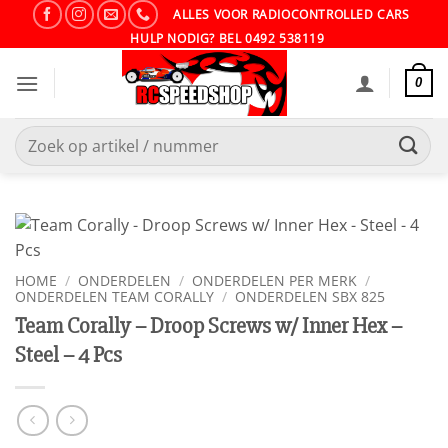
Ga
ALLES VOOR RADIOCONTROLLED CARS
naar
HULP NODIG? BEL 0492 538119
inhoud
0
Zoeken
naar:
HOME
/
ONDERDELEN
/
ONDERDELEN PER MERK
/
ONDERDELEN TEAM CORALLY
/
ONDERDELEN SBX 825
Team Corally – Droop Screws w/ Inner Hex –
Steel – 4 Pcs