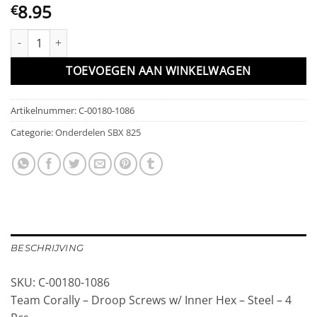
8.95
€
Team Corally - Droop Screws w/ Inner Hex - Steel - 4 Pcs aantal
TOEVOEGEN AAN WINKELWAGEN
Artikelnummer:
C-00180-1086
Categorie:
Onderdelen SBX 825
BESCHRIJVING
SKU: C-00180-1086
Team Corally – Droop Screws w/ Inner Hex – Steel – 4