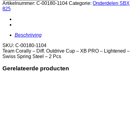
-
Artikelnummer:
C-00180-1104
Categorie:
Onderdelen SBX
Diff.
825
Outdrive
Cup
-
XB
PRO
Beschrijving
-
Lightened
SKU: C-00180-1104
-
Team Corally – Diff. Outdrive Cup – XB PRO – Lightened –
Swiss
Swiss Spring Steel – 2 Pcs
Spring
Steel
Gerelateerde producten
-
2
Pcs
aantal