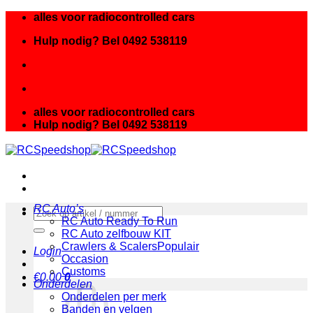
Ga
alles voor radiocontrolled cars
naar
Hulp nodig? Bel 0492 538119
inhoud
alles voor radiocontrolled cars
Hulp nodig? Bel 0492 538119
RC Auto’s
Zoeken
RC Auto Ready To Run
naar:
RC Auto zelfbouw KIT
Crawlers & Scalers
Login
Occasion
Customs
€
0.00
0
Onderdelen
Onderdelen per merk
Banden en velgen