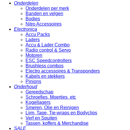
Onderdelen
Onderdelen per merk
Banden en velgen
Bodies
Nitro Accessoires
Electronica
Accu Packs
Laders
Accu & Lader Combo
Radio control & Servo
Motoren
ESC Speedcontrollers
Brushless combos
Electro accessoires & Transponders
Kabels en stekkers
Pinions
Onderhoud
Gereedschap
Schroefjes, Moertjes, etc
Kogellagers
Smeren, Olie en Reinigen
Lijm, Tape, Tie-wraps en Bodyclips
Verf en Spuiten
Tassen, koffers & Merchandise
SALE