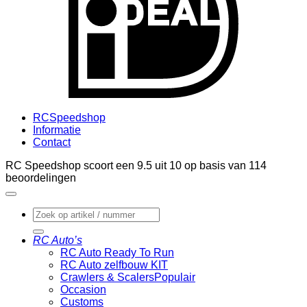
RCSpeedshop
Informatie
Contact
RC Speedshop scoort een
9.5
uit
10
op basis van
114
beoordelingen
Zoeken
naar:
RC Auto’s
RC Auto Ready To Run
RC Auto zelfbouw KIT
Crawlers & Scalers
Occasion
Customs