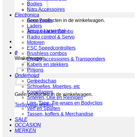
Bodies
Nitro Accessoires
Electronica
Geen producten in de winkelwagen.
Accu Packs
Laders
Terug naar winkel
Accu & Lader Combo
Radio control & Servo
Motoren
ESC Speedcontrollers
0
Brushless combos
Winkelwagen
Electro accessoires & Transponders
Kabels en stekkers
Pinions
Onderhoud
Gereedschap
Schroefjes, Moertjes, etc
Kogellagers
Geen producten in de winkelwagen.
Smeren, Olie en Reinigen
Lijm, Tape, Tie-wraps en Bodyclips
Terug naar winkel
Verf en Spuiten
Tassen, koffers & Merchandise
SALE
OCCASION
MERKEN