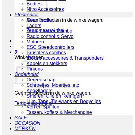
Bodies
Nitro Accessoires
Electronica
Geen producten in de winkelwagen.
Accu Packs
Laders
Terug naar winkel
Accu & Lader Combo
Radio control & Servo
Motoren
ESC Speedcontrollers
0
Brushless combos
Winkelwagen
Electro accessoires & Transponders
Kabels en stekkers
Pinions
Onderhoud
Gereedschap
Schroefjes, Moertjes, etc
Kogellagers
Geen producten in de winkelwagen.
Smeren, Olie en Reinigen
Lijm, Tape, Tie-wraps en Bodyclips
Terug naar winkel
Verf en Spuiten
Tassen, koffers & Merchandise
SALE
OCCASION
MERKEN