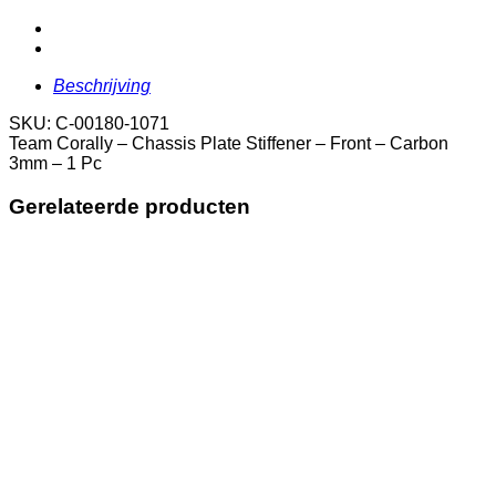
Plate
Stiffener
-
Front
-
Beschrijving
Carbon
3mm
SKU: C-00180-1071
-
Team Corally – Chassis Plate Stiffener – Front – Carbon
1
3mm – 1 Pc
Pc
aantal
Gerelateerde producten