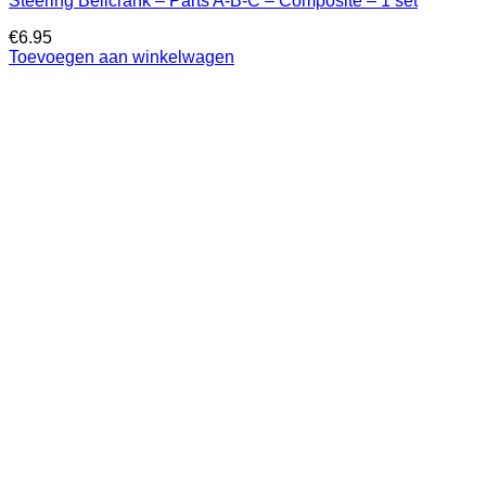
Steering Bellcrank – Parts A-B-C – Composite – 1 set
€
6.95
Toevoegen aan winkelwagen