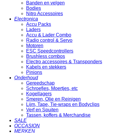
Banden en velgen
Bodies
Nitro Accessoires
Electronica
Accu Packs
Laders
Accu & Lader Combo
Radio control & Servo
Motoren
ESC Speedcontrollers
Brushless combos
Electro accessoires & Transponders
Kabels en stekkers
Pinions
Onderhoud
Gereedschap
Schroefjes, Moertjes, etc
Kogellagers
Smeren, Olie en Reinigen
Lijm, Tape, Tie-wraps en Bodyclips
Verf en Spuiten
Tassen, koffers & Merchandise
SALE
OCCASION
MERKEN