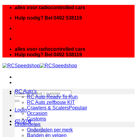
Ga
alles voor radiocontrolled cars
naar
Hulp nodig? Bel 0492 538119
inhoud
alles voor radiocontrolled cars
Hulp nodig? Bel 0492 538119
RC Auto’s
Zoeken
RC Auto Ready To Run
naar:
RC Auto zelfbouw KIT
Crawlers & Scalers
Login
Occasion
Customs
€
0.00
0
Onderdelen
Onderdelen per merk
Banden en velgen