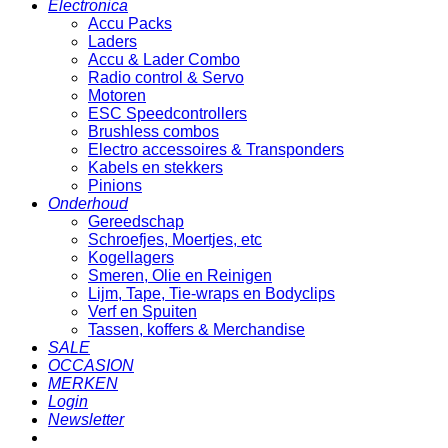
Electronica
Accu Packs
Laders
Accu & Lader Combo
Radio control & Servo
Motoren
ESC Speedcontrollers
Brushless combos
Electro accessoires & Transponders
Kabels en stekkers
Pinions
Onderhoud
Gereedschap
Schroefjes, Moertjes, etc
Kogellagers
Smeren, Olie en Reinigen
Lijm, Tape, Tie-wraps en Bodyclips
Verf en Spuiten
Tassen, koffers & Merchandise
SALE
OCCASION
MERKEN
Login
Newsletter