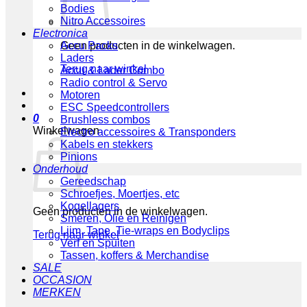
Bodies
Nitro Accessoires
Electronica
Geen producten in de winkelwagen.
Accu Packs
Laders
Terug naar winkel
Accu & Lader Combo
Radio control & Servo
Motoren
ESC Speedcontrollers
0
Brushless combos
Winkelwagen
Electro accessoires & Transponders
Kabels en stekkers
Pinions
Onderhoud
Gereedschap
Schroefjes, Moertjes, etc
Kogellagers
Geen producten in de winkelwagen.
Smeren, Olie en Reinigen
Lijm, Tape, Tie-wraps en Bodyclips
Terug naar winkel
Verf en Spuiten
Tassen, koffers & Merchandise
SALE
OCCASION
MERKEN