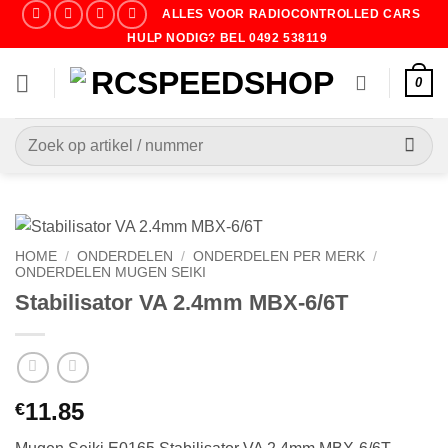
Ga
ALLES VOOR RADIOCONTROLLED CARS
naar
HULP NODIG? BEL 0492 538119
inhoud
0
Zoeken
naar:
HOME
/
ONDERDELEN
/
ONDERDELEN PER MERK
/
ONDERDELEN MUGEN SEIKI
Stabilisator VA 2.4mm MBX-6/6T
11.85
€