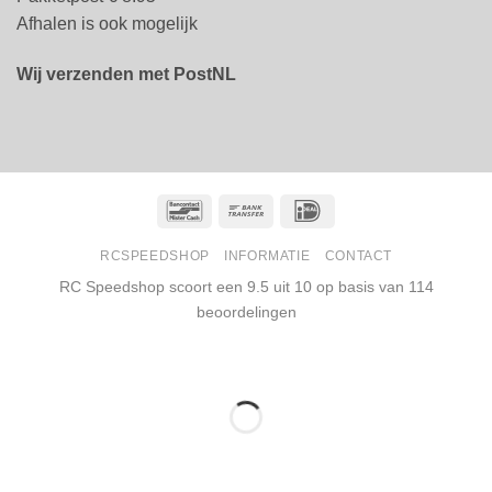
Afhalen is ook mogelijk
Wij verzenden met PostNL
Bancontact
Bank
IDeal
Transfer
RCSPEEDSHOP
INFORMATIE
CONTACT
RC Speedshop scoort een
9.5
uit
10
op basis van
114
beoordelingen