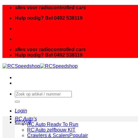
Ga
alles voor radiocontrolled cars
naar
Hulp nodig? Bel 0492 538119
inhoud
alles voor radiocontrolled cars
Hulp nodig? Bel 0492 538119
Zoeken
naar:
Login
RC Auto’s
€
0.00
0
RC Auto Ready To Run
RC Auto zelfbouw KIT
Crawlers & Scalers