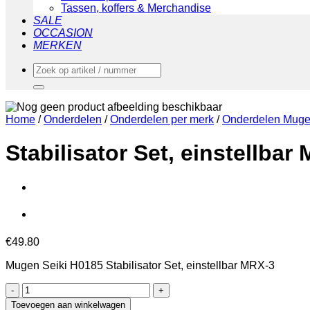
Tassen, koffers & Merchandise
SALE
OCCASION
MERKEN
Zoeken
naar:
Home
/
Onderdelen
/
Onderdelen per merk
/
Onderdelen Muge
Stabilisator Set, einstellbar
€
49.80
Mugen Seiki H0185 Stabilisator Set, einstellbar MRX-3
Stabilisator
Set,
Toevoegen aan winkelwagen