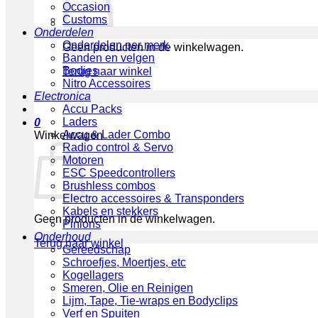
Occasion
Customs
Onderdelen
Onderdelen per merk
Geen producten in de winkelwagen.
Banden en velgen
Bodies
Terug naar winkel
Nitro Accessoires
Electronica
Accu Packs
Laders
0
Accu & Lader Combo
Winkelwagen
Radio control & Servo
Motoren
ESC Speedcontrollers
Brushless combos
Electro accessoires & Transponders
Kabels en stekkers
Geen producten in de winkelwagen.
Pinions
Onderhoud
Terug naar winkel
Gereedschap
Schroefjes, Moertjes, etc
Kogellagers
Smeren, Olie en Reinigen
Lijm, Tape, Tie-wraps en Bodyclips
Verf en Spuiten