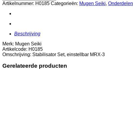
einstellbar
Artikelnummer:
H0185
Categorieën:
Mugen Seiki
,
Onderdelen
MRX-
3
aantal
Beschrijving
Merk: Mugen Seiki
Artikelcode: H0185
Omschrijving: Stabilisator Set, einstellbar MRX-3
Gerelateerde producten