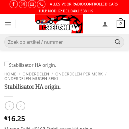
Ga
ALLES VOOR RADIOCONTROLLED CARS
naar
HULP NODIG? BEL 0492 538119
inhoud
0
Zoeken
naar:
HOME
/
ONDERDELEN
/
ONDERDELEN PER MERK
/
ONDERDELEN MUGEN SEIKI
Stabilisator HA origin.
16.25
€
Mugen Seiki H0163 Stabilisator HA origin.