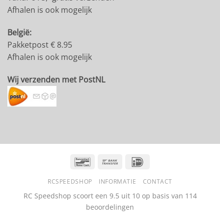
Afhalen is ook mogelijk
België:
Pakketpost € 8.95
Afhalen is ook mogelijk
Wij verzenden met PostNL
Bancontact
Bank
IDeal
Transfer
RCSPEEDSHOP
INFORMATIE
CONTACT
RC Speedshop scoort een
9.5
uit
10
op basis van
114
beoordelingen