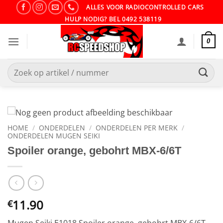
Ga
ALLES VOOR RADIOCONTROLLED CARS
naar
HULP NODIG? BEL 0492 538119
inhoud
0
Zoeken
naar:
HOME
/
ONDERDELEN
/
ONDERDELEN PER MERK
/
ONDERDELEN MUGEN SEIKI
Spoiler orange, gebohrt MBX-6/6T
11.90
€
Mugen Seiki E1018 Spoiler orange, gebohrt MBX-6/6T