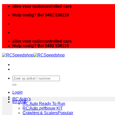
Ga
alles voor radiocontrolled cars
naar
Hulp nodig? Bel 0492 538119
inhoud
alles voor radiocontrolled cars
Hulp nodig? Bel 0492 538119
Zoeken
naar:
Login
RC Auto’s
€
0.00
0
RC Auto Ready To Run
RC Auto zelfbouw KIT
Crawlers & Scalers