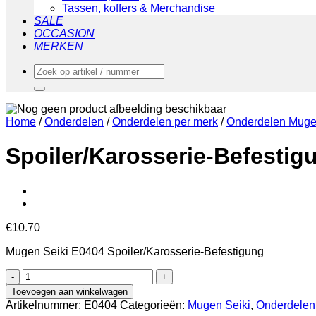
Tassen, koffers & Merchandise
SALE
OCCASION
MERKEN
Zoeken
naar:
Home
/
Onderdelen
/
Onderdelen per merk
/
Onderdelen Muge
Spoiler/Karosserie-Befestig
€
10.70
Mugen Seiki E0404 Spoiler/Karosserie-Befestigung
Spoiler/Karosserie-
Befestigung
Toevoegen aan winkelwagen
aantal
Artikelnummer:
E0404
Categorieën:
Mugen Seiki
,
Onderdelen