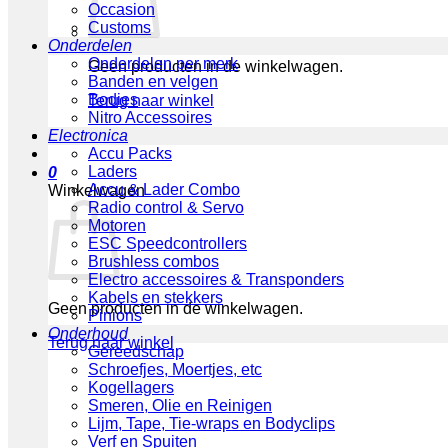
Occasion
Customs
Onderdelen
Onderdelen per merk
Geen producten in de winkelwagen.
Banden en velgen
Bodies
Terug naar winkel
Nitro Accessoires
Electronica
Accu Packs
Laders
0
Accu & Lader Combo
Winkelwagen
Radio control & Servo
Motoren
ESC Speedcontrollers
Brushless combos
Electro accessoires & Transponders
Kabels en stekkers
Geen producten in de winkelwagen.
Pinions
Onderhoud
Terug naar winkel
Gereedschap
Schroefjes, Moertjes, etc
Kogellagers
Smeren, Olie en Reinigen
Lijm, Tape, Tie-wraps en Bodyclips
Verf en Spuiten