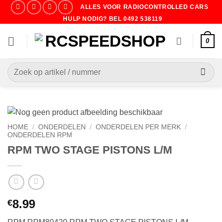
Ga
ALLES VOOR RADIOCONTROLLED CARS
naar
HULP NODIG? BEL 0492 538119
inhoud
0
Zoeken
naar:
HOME
/
ONDERDELEN
/
ONDERDELEN PER MERK
/
ONDERDELEN RPM
RPM TWO STAGE PISTONS L/M
8.99
€