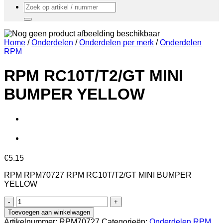
Zoeken
naar:
Home
/
Onderdelen
/
Onderdelen per merk
/
Onderdelen
RPM
RPM RC10T/T2/GT MINI
BUMPER YELLOW
€
5.15
RPM RPM70727 RPM RC10T/T2/GT MINI BUMPER
YELLOW
RPM
RC10T/T2/GT
Toevoegen aan winkelwagen
MINI
Artikelnummer:
RPM70727
Categorieën:
Onderdelen RPM
,