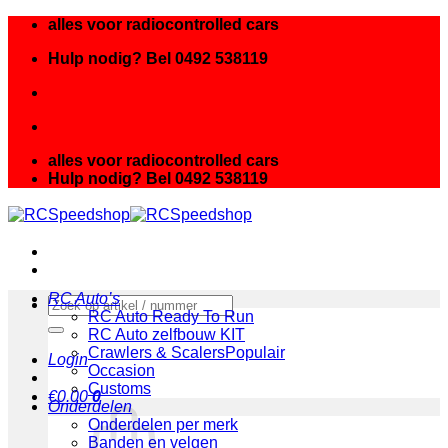
Ga
alles voor radiocontrolled cars
naar
Hulp nodig? Bel 0492 538119
inhoud
alles voor radiocontrolled cars
Hulp nodig? Bel 0492 538119
RC Auto’s
Zoeken
RC Auto Ready To Run
naar:
RC Auto zelfbouw KIT
Crawlers & Scalers
Login
Occasion
Customs
€
0.00
0
Onderdelen
Onderdelen per merk
Banden en velgen