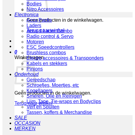
Bodies
Nitro Accessoires
Electronica
Geen producten in de winkelwagen.
Accu Packs
Laders
Terug naar winkel
Accu & Lader Combo
Radio control & Servo
Motoren
ESC Speedcontrollers
0
Brushless combos
Winkelwagen
Electro accessoires & Transponders
Kabels en stekkers
Pinions
Onderhoud
Gereedschap
Schroefjes, Moertjes, etc
Kogellagers
Geen producten in de winkelwagen.
Smeren, Olie en Reinigen
Lijm, Tape, Tie-wraps en Bodyclips
Terug naar winkel
Verf en Spuiten
Tassen, koffers & Merchandise
SALE
OCCASION
MERKEN