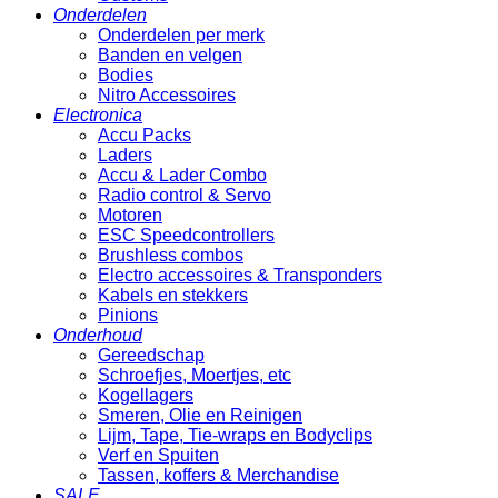
Onderdelen
Onderdelen per merk
Banden en velgen
Bodies
Nitro Accessoires
Electronica
Accu Packs
Laders
Accu & Lader Combo
Radio control & Servo
Motoren
ESC Speedcontrollers
Brushless combos
Electro accessoires & Transponders
Kabels en stekkers
Pinions
Onderhoud
Gereedschap
Schroefjes, Moertjes, etc
Kogellagers
Smeren, Olie en Reinigen
Lijm, Tape, Tie-wraps en Bodyclips
Verf en Spuiten
Tassen, koffers & Merchandise
SALE