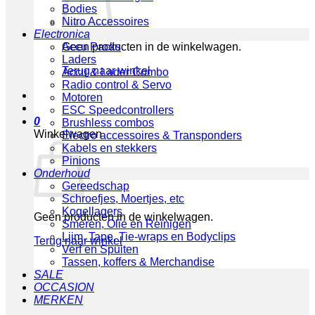
Bodies
Nitro Accessoires
Electronica
Geen producten in de winkelwagen.
Accu Packs
Laders
Terug naar winkel
Accu & Lader Combo
Radio control & Servo
Motoren
ESC Speedcontrollers
0
Brushless combos
Winkelwagen
Electro accessoires & Transponders
Kabels en stekkers
Pinions
Onderhoud
Gereedschap
Schroefjes, Moertjes, etc
Kogellagers
Geen producten in de winkelwagen.
Smeren, Olie en Reinigen
Lijm, Tape, Tie-wraps en Bodyclips
Terug naar winkel
Verf en Spuiten
Tassen, koffers & Merchandise
SALE
OCCASION
MERKEN