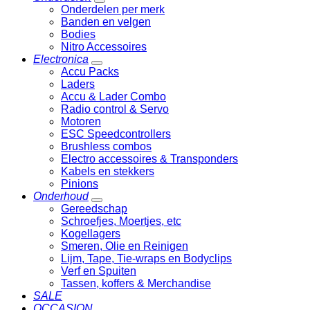
Onderdelen per merk
Banden en velgen
Bodies
Nitro Accessoires
Electronica
Accu Packs
Laders
Accu & Lader Combo
Radio control & Servo
Motoren
ESC Speedcontrollers
Brushless combos
Electro accessoires & Transponders
Kabels en stekkers
Pinions
Onderhoud
Gereedschap
Schroefjes, Moertjes, etc
Kogellagers
Smeren, Olie en Reinigen
Lijm, Tape, Tie-wraps en Bodyclips
Verf en Spuiten
Tassen, koffers & Merchandise
SALE
OCCASION