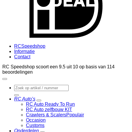
RCSpeedshop
Informatie
Contact
RC Speedshop scoort een
9.5
uit
10
op basis van
114
beoordelingen
Zoeken
naar:
RC Auto’s
RC Auto Ready To Run
RC Auto zelfbouw KIT
Crawlers & Scalers
Occasion
Customs
Onderdelen