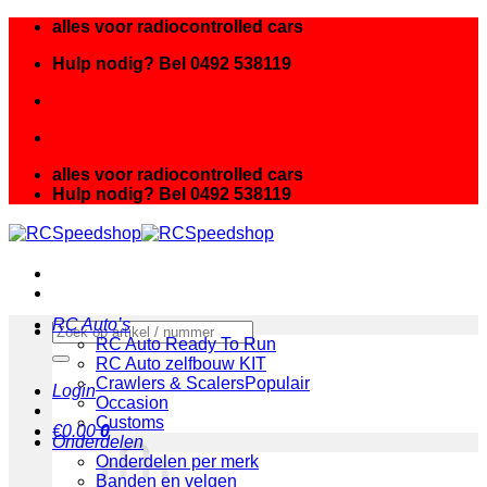
Ga
alles voor radiocontrolled cars
naar
Hulp nodig? Bel 0492 538119
inhoud
alles voor radiocontrolled cars
Hulp nodig? Bel 0492 538119
RC Auto’s
Zoeken
RC Auto Ready To Run
naar:
RC Auto zelfbouw KIT
Crawlers & Scalers
Login
Occasion
Customs
€
0.00
0
Onderdelen
Onderdelen per merk
Banden en velgen