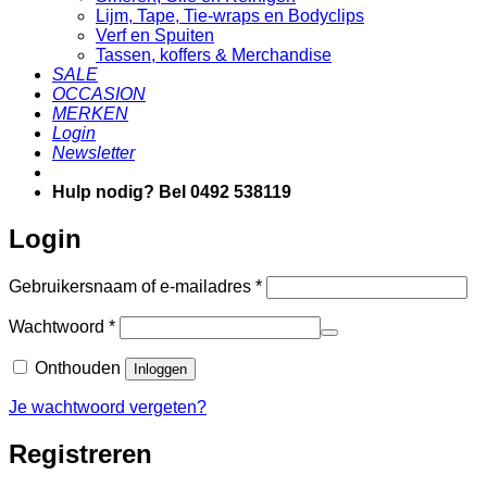
Lijm, Tape, Tie-wraps en Bodyclips
Verf en Spuiten
Tassen, koffers & Merchandise
SALE
OCCASION
MERKEN
Login
Newsletter
Hulp nodig? Bel 0492 538119
Login
Vereist
Gebruikersnaam of e-mailadres
*
Vereist
Wachtwoord
*
Onthouden
Inloggen
Je wachtwoord vergeten?
Registreren