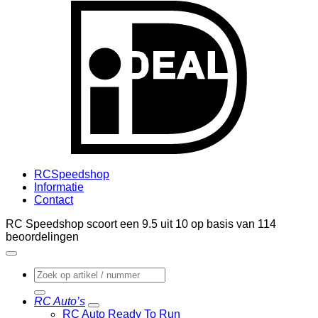
I
RCSpeedshop
Informatie
Contact
RC Speedshop scoort een
9.5
uit
10
op basis van
114
beoordelingen
Zoeken
naar:
RC Auto’s
RC Auto Ready To Run