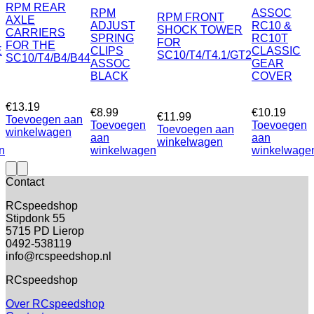
RPM REAR
RPM
ASSOC
RPM FRONT
AXLE
ADJUST
RC10 &
SHOCK TOWER
CARRIERS
SPRING
RC10T
FOR
FOR THE
E
CLIPS
CLASSIC
SC10/T4/T4.1/GT2
SC10/T4/B4/B44
ASSOC
GEAR
BLACK
COVER
€
13.19
€
8.99
€
10.19
€
11.99
Toevoegen aan
Toevoegen
Toevoegen
Toevoegen aan
winkelwagen
aan
aan
winkelwagen
n
winkelwagen
winkelwage
Contact
RCspeedshop
Stipdonk 55
5715 PD Lierop
0492-538119
info@rcspeedshop.nl
RCspeedshop
Over RCspeedshop