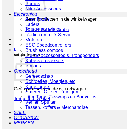
Bodies
Nitro Accessoires
Electronica
Geen producten in de winkelwagen.
Accu Packs
Laders
Terug naar winkel
Accu & Lader Combo
Radio control & Servo
Motoren
ESC Speedcontrollers
0
Brushless combos
Winkelwagen
Electro accessoires & Transponders
Kabels en stekkers
Pinions
Onderhoud
Gereedschap
Schroefjes, Moertjes, etc
Kogellagers
Geen producten in de winkelwagen.
Smeren, Olie en Reinigen
Lijm, Tape, Tie-wraps en Bodyclips
Terug naar winkel
Verf en Spuiten
Tassen, koffers & Merchandise
SALE
OCCASION
MERKEN