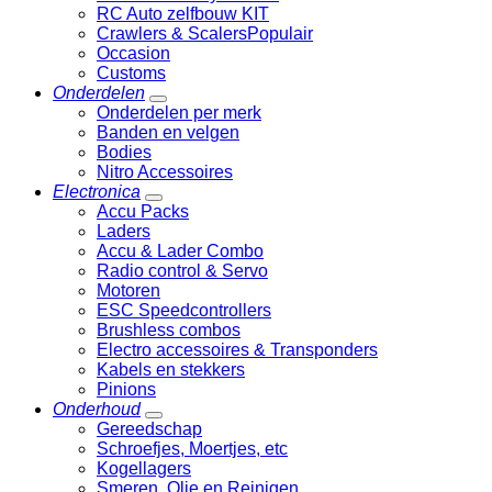
RC Auto zelfbouw KIT
Crawlers & Scalers
Occasion
Customs
Onderdelen
Onderdelen per merk
Banden en velgen
Bodies
Nitro Accessoires
Electronica
Accu Packs
Laders
Accu & Lader Combo
Radio control & Servo
Motoren
ESC Speedcontrollers
Brushless combos
Electro accessoires & Transponders
Kabels en stekkers
Pinions
Onderhoud
Gereedschap
Schroefjes, Moertjes, etc
Kogellagers
Smeren, Olie en Reinigen