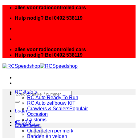
Ga
alles voor radiocontrolled cars
naar
Hulp nodig? Bel 0492 538119
inhoud
alles voor radiocontrolled cars
Hulp nodig? Bel 0492 538119
RC Auto’s
Zoeken
RC Auto Ready To Run
naar:
RC Auto zelfbouw KIT
Crawlers & Scalers
Login
Occasion
Customs
€
0.00
0
Onderdelen
Onderdelen per merk
Banden en velgen