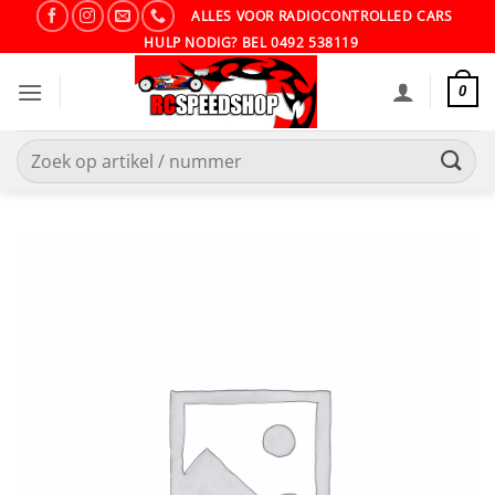
Ga
ALLES VOOR RADIOCONTROLLED CARS
naar
HULP NODIG? BEL 0492 538119
inhoud
0
Zoeken
naar: