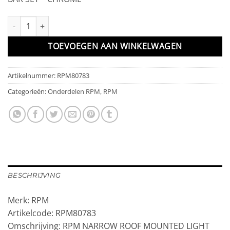
RPM NARROW ROOF MOUNTED LIGHT BAR SET - CHROME aantal
TOEVOEGEN AAN WINKELWAGEN
Artikelnummer:
RPM80783
Categorieën:
Onderdelen RPM
,
RPM
BESCHRIJVING
Merk: RPM
Artikelcode: RPM80783
Omschrijving: RPM NARROW ROOF MOUNTED LIGHT