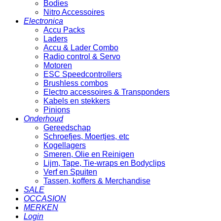
Bodies
Nitro Accessoires
Electronica
Accu Packs
Laders
Accu & Lader Combo
Radio control & Servo
Motoren
ESC Speedcontrollers
Brushless combos
Electro accessoires & Transponders
Kabels en stekkers
Pinions
Onderhoud
Gereedschap
Schroefjes, Moertjes, etc
Kogellagers
Smeren, Olie en Reinigen
Lijm, Tape, Tie-wraps en Bodyclips
Verf en Spuiten
Tassen, koffers & Merchandise
SALE
OCCASION
MERKEN
Login