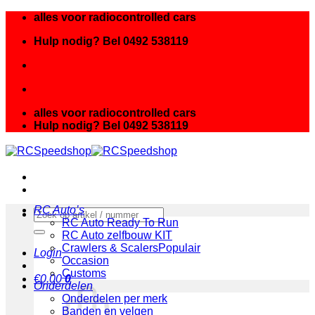
Ga
alles voor radiocontrolled cars
naar
Hulp nodig? Bel 0492 538119
inhoud
alles voor radiocontrolled cars
Hulp nodig? Bel 0492 538119
RC Auto’s
Zoeken
RC Auto Ready To Run
naar:
RC Auto zelfbouw KIT
Crawlers & Scalers
Login
Occasion
Customs
€
0.00
0
Onderdelen
Onderdelen per merk
Banden en velgen