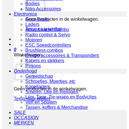
Bodies
Nitro Accessoires
Electronica
Geen producten in de winkelwagen.
Accu Packs
Laders
Terug naar winkel
Accu & Lader Combo
Radio control & Servo
Motoren
ESC Speedcontrollers
0
Brushless combos
Winkelwagen
Electro accessoires & Transponders
Kabels en stekkers
Pinions
Onderhoud
Gereedschap
Schroefjes, Moertjes, etc
Kogellagers
Geen producten in de winkelwagen.
Smeren, Olie en Reinigen
Lijm, Tape, Tie-wraps en Bodyclips
Terug naar winkel
Verf en Spuiten
Tassen, koffers & Merchandise
SALE
OCCASION
MERKEN