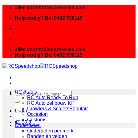
Ga
alles voor radiocontrolled cars
naar
Hulp nodig? Bel 0492 538119
inhoud
alles voor radiocontrolled cars
Hulp nodig? Bel 0492 538119
RC Auto’s
Zoeken
RC Auto Ready To Run
naar:
RC Auto zelfbouw KIT
Crawlers & Scalers
Login
Occasion
Customs
€
0.00
0
Onderdelen
Onderdelen per merk
Banden en velgen