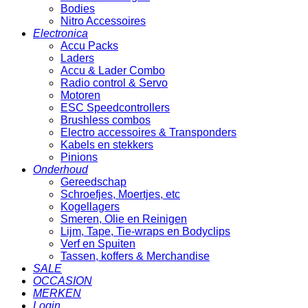
Bodies
Nitro Accessoires
Electronica
Accu Packs
Laders
Accu & Lader Combo
Radio control & Servo
Motoren
ESC Speedcontrollers
Brushless combos
Electro accessoires & Transponders
Kabels en stekkers
Pinions
Onderhoud
Gereedschap
Schroefjes, Moertjes, etc
Kogellagers
Smeren, Olie en Reinigen
Lijm, Tape, Tie-wraps en Bodyclips
Verf en Spuiten
Tassen, koffers & Merchandise
SALE
OCCASION
MERKEN
Login