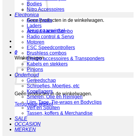
Bodies
Nitro Accessoires
Electronica
Geen producten in de winkelwagen.
Accu Packs
Laders
Terug naar winkel
Accu & Lader Combo
Radio control & Servo
Motoren
ESC Speedcontrollers
0
Brushless combos
Winkelwagen
Electro accessoires & Transponders
Kabels en stekkers
Pinions
Onderhoud
Gereedschap
Schroefjes, Moertjes, etc
Kogellagers
Geen producten in de winkelwagen.
Smeren, Olie en Reinigen
Lijm, Tape, Tie-wraps en Bodyclips
Terug naar winkel
Verf en Spuiten
Tassen, koffers & Merchandise
SALE
OCCASION
MERKEN