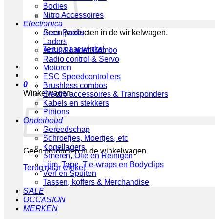
Bodies
Nitro Accessoires
Electronica
Geen producten in de winkelwagen.
Accu Packs
Laders
Terug naar winkel
Accu & Lader Combo
Radio control & Servo
Motoren
ESC Speedcontrollers
0
Brushless combos
Winkelwagen
Electro accessoires & Transponders
Kabels en stekkers
Pinions
Onderhoud
Gereedschap
Schroefjes, Moertjes, etc
Kogellagers
Geen producten in de winkelwagen.
Smeren, Olie en Reinigen
Lijm, Tape, Tie-wraps en Bodyclips
Terug naar winkel
Verf en Spuiten
Tassen, koffers & Merchandise
SALE
OCCASION
MERKEN