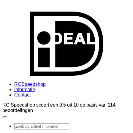
I
RCSpeedshop
Informatie
Contact
RC Speedshop scoort een
9.5
uit
10
op basis van
114
beoordelingen
Zoeken
naar: