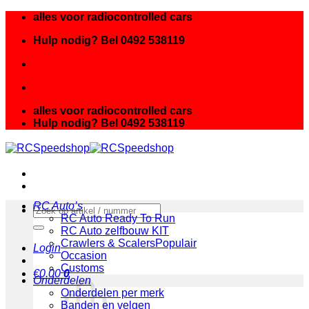
Ga
alles voor radiocontrolled cars
naar
Hulp nodig? Bel 0492 538119
inhoud
alles voor radiocontrolled cars
Hulp nodig? Bel 0492 538119
RC Auto’s
Zoeken
RC Auto Ready To Run
naar:
RC Auto zelfbouw KIT
Crawlers & Scalers
Login
Occasion
Customs
€
0.00
0
Onderdelen
Onderdelen per merk
Banden en velgen