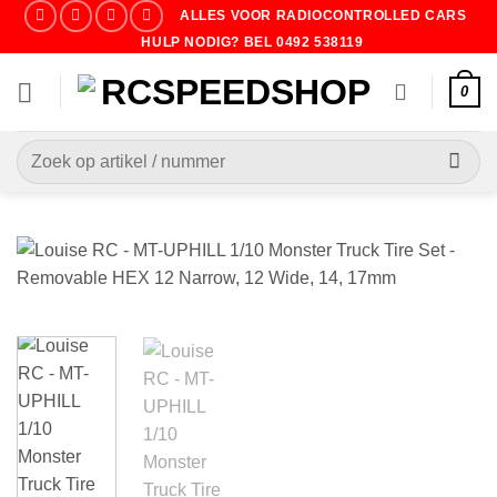
Ga
ALLES VOOR RADIOCONTROLLED CARS
naar
HULP NODIG? BEL 0492 538119
inhoud
0
Zoeken
naar: