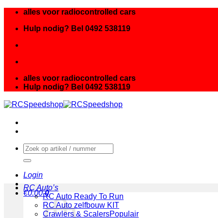
Ga
alles voor radiocontrolled cars
naar
Hulp nodig? Bel 0492 538119
inhoud
alles voor radiocontrolled cars
Hulp nodig? Bel 0492 538119
Zoeken
naar:
Login
RC Auto’s
€
0.00
0
RC Auto Ready To Run
RC Auto zelfbouw KIT
Crawlers & Scalers