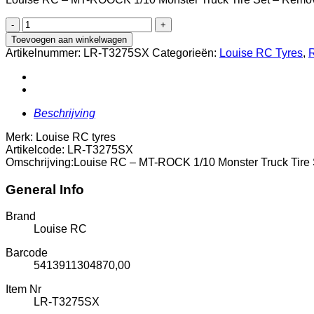
Louise
RC
Toevoegen aan winkelwagen
-
Artikelnummer:
LR-T3275SX
Categorieën:
Louise RC Tyres
,
MT-
ROCK
1/10
Monster
Truck
Beschrijving
Tire
Set
Merk: Louise RC tyres
-
Artikelcode: LR-T3275SX
Removable
Omschrijving:Louise RC – MT-ROCK 1/10 Monster Truck Tire
HEX
12
General Info
Narrow,
12
Brand
Wide,
Louise RC
14,
17mm
Barcode
(kopie)
5413911304870,00
aantal
Item Nr
LR-T3275SX