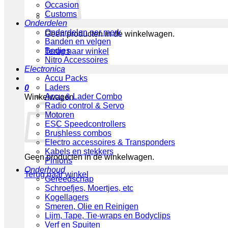
Occasion
Customs
Onderdelen
Onderdelen per merk
Geen producten in de winkelwagen.
Banden en velgen
Bodies
Terug naar winkel
Nitro Accessoires
Electronica
Accu Packs
Laders
0
Accu & Lader Combo
Winkelwagen
Radio control & Servo
Motoren
ESC Speedcontrollers
Brushless combos
Electro accessoires & Transponders
Kabels en stekkers
Geen producten in de winkelwagen.
Pinions
Onderhoud
Terug naar winkel
Gereedschap
Schroefjes, Moertjes, etc
Kogellagers
Smeren, Olie en Reinigen
Lijm, Tape, Tie-wraps en Bodyclips
Verf en Spuiten