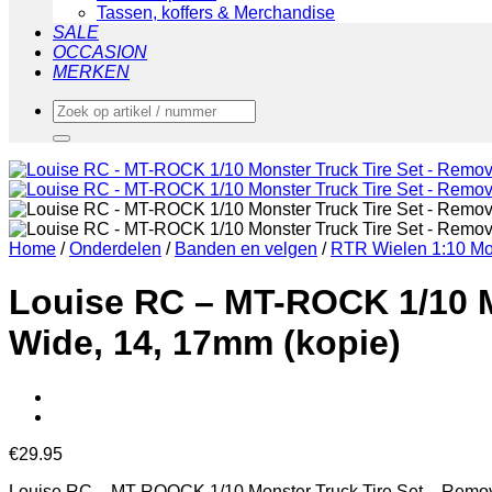
Tassen, koffers & Merchandise
SALE
OCCASION
MERKEN
Zoeken
naar:
Home
/
Onderdelen
/
Banden en velgen
/
RTR Wielen 1:10 Mo
Louise RC – MT-ROCK 1/10 M
Wide, 14, 17mm (kopie)
€
29.95
Louise RC – MT-ROOCK 1/10 Monster Truck Tire Set – Remo