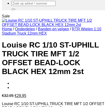
Zoeken
naar:
Sale
Home
/
Onderdelen
/
Banden en velgen
/
RTR Wielen 1:10
Stadium Truck 12mm HEX
Louise RC 1/10 ST-UPHILL
TRUCK TIRE MFT 1/2
OFFSET BEAD-LOCK
BLACK HEX 12mm 2st
Oorspronkelijke
Huidige
€
32.95
€
29.95
prijs
prijs
Louise RC 1/10 ST-UPHILL TRUCK TIRE MFT 1/2 OFFSET
was:
is: