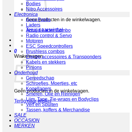
Bodies
Nitro Accessoires
Electronica
Geen producten in de winkelwagen.
Accu Packs
Laders
Terug naar winkel
Accu & Lader Combo
Radio control & Servo
Motoren
ESC Speedcontrollers
0
Brushless combos
Winkelwagen
Electro accessoires & Transponders
Kabels en stekkers
Pinions
Onderhoud
Gereedschap
Schroefjes, Moertjes, etc
Kogellagers
Geen producten in de winkelwagen.
Smeren, Olie en Reinigen
Lijm, Tape, Tie-wraps en Bodyclips
Terug naar winkel
Verf en Spuiten
Tassen, koffers & Merchandise
SALE
OCCASION
MERKEN