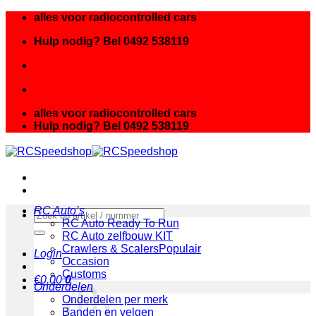
Ga
alles voor radiocontrolled cars
naar
Hulp nodig? Bel 0492 538119
inhoud
alles voor radiocontrolled cars
Hulp nodig? Bel 0492 538119
RC Auto’s
Zoeken
RC Auto Ready To Run
naar:
RC Auto zelfbouw KIT
Crawlers & Scalers
Login
Occasion
Customs
€
0.00
0
Onderdelen
Onderdelen per merk
Banden en velgen