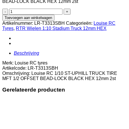
BEAD-LOCK BLACK HEX 12mm 2st
€32.95.
€29.95.
Louise
RC
Toevoegen aan winkelwagen
1/10
Artikelnummer:
LR-T3313SBH
Categorieën:
Louise RC
ST-
Tyres
,
RTR Wielen 1:10 Stadium Truck 12mm HEX
UPHILL
TRUCK
TIRE
MFT
1/2
Beschrijving
OFFSET
BEAD-
Merk: Louise RC tyres
LOCK
Artikelcode: LR-T3313SBH
BLACK
Omschrijving: Louise RC 1/10 ST-UPHILL TRUCK TIRE
HEX
MFT 1/2 OFFSET BEAD-LOCK BLACK HEX 12mm 2st
12mm
2st
Gerelateerde producten
aantal