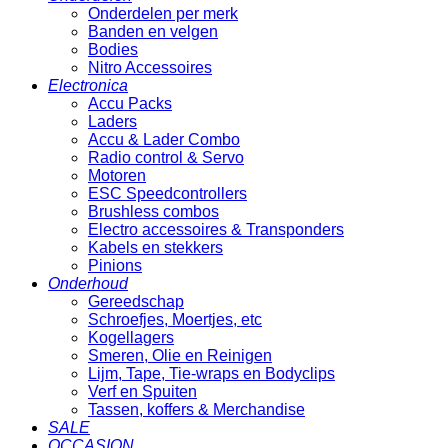
Onderdelen per merk
Banden en velgen
Bodies
Nitro Accessoires
Electronica
Accu Packs
Laders
Accu & Lader Combo
Radio control & Servo
Motoren
ESC Speedcontrollers
Brushless combos
Electro accessoires & Transponders
Kabels en stekkers
Pinions
Onderhoud
Gereedschap
Schroefjes, Moertjes, etc
Kogellagers
Smeren, Olie en Reinigen
Lijm, Tape, Tie-wraps en Bodyclips
Verf en Spuiten
Tassen, koffers & Merchandise
SALE
OCCASION