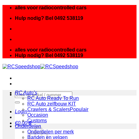
Ga
alles voor radiocontrolled cars
naar
Hulp nodig? Bel 0492 538119
inhoud
alles voor radiocontrolled cars
Hulp nodig? Bel 0492 538119
RC Auto’s
Zoeken
RC Auto Ready To Run
naar:
RC Auto zelfbouw KIT
Crawlers & Scalers
Login
Occasion
Customs
€
0.00
0
Onderdelen
Onderdelen per merk
Banden en velgen