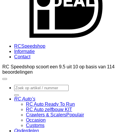
RCSpeedshop
Informatie
Contact
RC Speedshop scoort een
9.5
uit
10
op basis van
114
beoordelingen
Zoeken
naar:
RC Auto’s
RC Auto Ready To Run
RC Auto zelfbouw KIT
Crawlers & Scalers
Occasion
Customs
Onderdelen