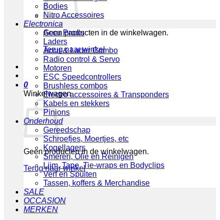
Bodies
Nitro Accessoires
Electronica
Geen producten in de winkelwagen.
Accu Packs
Laders
Terug naar winkel
Accu & Lader Combo
Radio control & Servo
Motoren
ESC Speedcontrollers
0
Brushless combos
Winkelwagen
Electro accessoires & Transponders
Kabels en stekkers
Pinions
Onderhoud
Gereedschap
Schroefjes, Moertjes, etc
Kogellagers
Geen producten in de winkelwagen.
Smeren, Olie en Reinigen
Lijm, Tape, Tie-wraps en Bodyclips
Terug naar winkel
Verf en Spuiten
Tassen, koffers & Merchandise
SALE
OCCASION
MERKEN