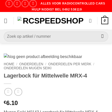
Ga
ALLES VOOR RADIOCONTROLLED CARS
naar
HULP NODIG? BEL 0492 538119
inhoud
0
Zoeken
naar:
HOME
/
ONDERDELEN
/
ONDERDELEN PER MERK
/
ONDERDELEN MUGEN SEIKI
Lagerbock für Mittelwelle MRX-4
6.10
€