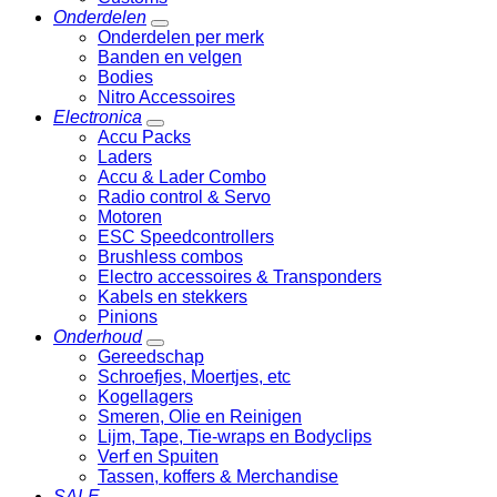
Onderdelen
Onderdelen per merk
Banden en velgen
Bodies
Nitro Accessoires
Electronica
Accu Packs
Laders
Accu & Lader Combo
Radio control & Servo
Motoren
ESC Speedcontrollers
Brushless combos
Electro accessoires & Transponders
Kabels en stekkers
Pinions
Onderhoud
Gereedschap
Schroefjes, Moertjes, etc
Kogellagers
Smeren, Olie en Reinigen
Lijm, Tape, Tie-wraps en Bodyclips
Verf en Spuiten
Tassen, koffers & Merchandise
SALE