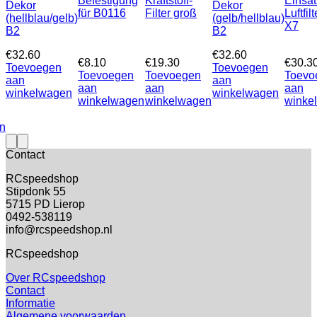
Befestigung
Kraftstoff-
Einsät
Dekor
Dekor
für B0116
Filter groß
Luftfilt
(hellblau/gelb)
(gelb/hellblau)
X7
B2
B2
€
32.60
€
32.60
€
8.10
€
19.30
€
30.3
Toevoegen
Toevoegen
Toevoegen
Toevoegen
Toevo
aan
aan
aan
aan
aan
winkelwagen
winkelwagen
winkelwagen
winkelwagen
winke
n
Contact
RCspeedshop
Stipdonk 55
5715 PD Lierop
0492-538119
info@rcspeedshop.nl
RCspeedshop
Over RCspeedshop
Contact
Informatie
Algemene voorwaarden