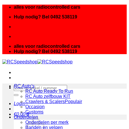
Ga
alles voor radiocontrolled cars
naar
Hulp nodig? Bel 0492 538119
inhoud
alles voor radiocontrolled cars
Hulp nodig? Bel 0492 538119
RC Auto’s
Zoeken
RC Auto Ready To Run
naar:
RC Auto zelfbouw KIT
Crawlers & Scalers
Login
Occasion
Customs
€
0.00
0
Onderdelen
Onderdelen per merk
Banden en velgen