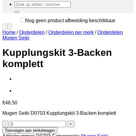
Zoeken
naar:
Home
/
Onderdelen
/
Onderdelen per merk
/
Onderdelen
Mugen Seiki
Kupplungskit 3-Backen
komplett
€
46.50
Mugen Seiki D0703 Kupplungskit 3-Backen komplett
Kupplungskit
3-
Toevoegen aan winkelwagen
Backen