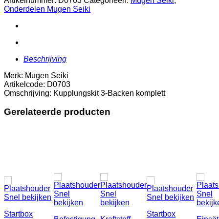
Artikelnummer:
D0703
Categorieën:
Mugen Seiki
,
komplett
Onderdelen Mugen Seiki
aantal
Beschrijving
Merk: Mugen Seiki
Artikelcode: D0703
Omschrijving: Kupplungskit 3-Backen komplett
Gerelateerde producten
Snel
Snel
Snel
Snel bekijken
Snel bekijken
bekijken
bekijken
bekijk
Startbox
Startbox