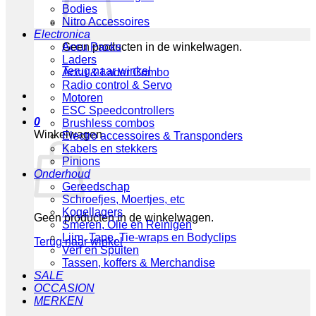
Bodies
Nitro Accessoires
Electronica
Geen producten in de winkelwagen.
Accu Packs
Laders
Terug naar winkel
Accu & Lader Combo
Radio control & Servo
Motoren
ESC Speedcontrollers
0
Brushless combos
Winkelwagen
Electro accessoires & Transponders
Kabels en stekkers
Pinions
Onderhoud
Gereedschap
Schroefjes, Moertjes, etc
Kogellagers
Geen producten in de winkelwagen.
Smeren, Olie en Reinigen
Lijm, Tape, Tie-wraps en Bodyclips
Terug naar winkel
Verf en Spuiten
Tassen, koffers & Merchandise
SALE
OCCASION
MERKEN