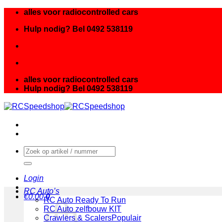
Ga
alles voor radiocontrolled cars
naar
Hulp nodig? Bel 0492 538119
inhoud
alles voor radiocontrolled cars
Hulp nodig? Bel 0492 538119
Zoeken
naar:
Login
RC Auto’s
€
0.00
0
RC Auto Ready To Run
RC Auto zelfbouw KIT
Crawlers & Scalers