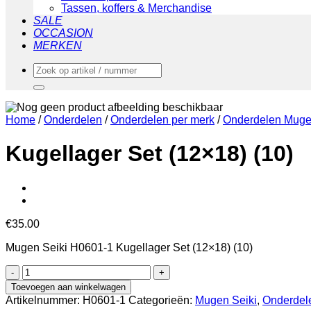
Tassen, koffers & Merchandise
SALE
OCCASION
MERKEN
Zoeken
naar:
Home
/
Onderdelen
/
Onderdelen per merk
/
Onderdelen Muge
Kugellager Set (12×18) (10)
€
35.00
Mugen Seiki H0601-1 Kugellager Set (12×18) (10)
Kugellager
Set
Toevoegen aan winkelwagen
(12x18)
Artikelnummer:
H0601-1
Categorieën:
Mugen Seiki
,
Onderdel
(10)