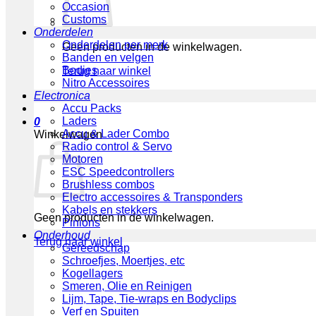
Occasion
Customs
Onderdelen
Onderdelen per merk
Geen producten in de winkelwagen.
Banden en velgen
Bodies
Terug naar winkel
Nitro Accessoires
Electronica
Accu Packs
Laders
0
Accu & Lader Combo
Winkelwagen
Radio control & Servo
Motoren
ESC Speedcontrollers
Brushless combos
Electro accessoires & Transponders
Kabels en stekkers
Geen producten in de winkelwagen.
Pinions
Onderhoud
Terug naar winkel
Gereedschap
Schroefjes, Moertjes, etc
Kogellagers
Smeren, Olie en Reinigen
Lijm, Tape, Tie-wraps en Bodyclips
Verf en Spuiten