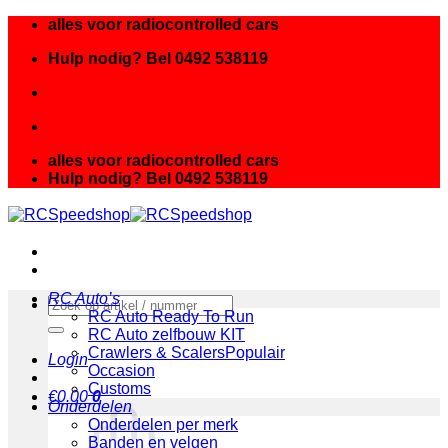
Ga
alles voor radiocontrolled cars
naar
Hulp nodig? Bel 0492 538119
inhoud
alles voor radiocontrolled cars
Hulp nodig? Bel 0492 538119
RC Auto’s
Zoeken
RC Auto Ready To Run
naar:
RC Auto zelfbouw KIT
Crawlers & Scalers
Login
Occasion
Customs
€
0.00
0
Onderdelen
Onderdelen per merk
Banden en velgen