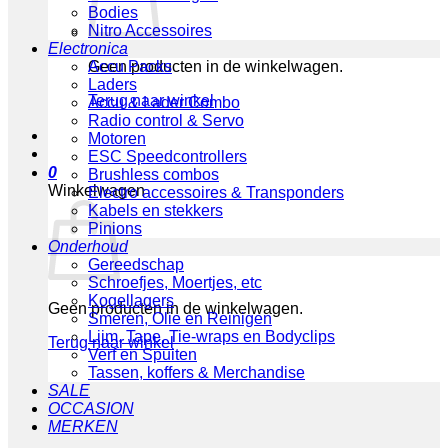
Bodies
Nitro Accessoires
Electronica
Geen producten in de winkelwagen.
Accu Packs
Laders
Terug naar winkel
Accu & Lader Combo
Radio control & Servo
Motoren
ESC Speedcontrollers
0
Brushless combos
Winkelwagen
Electro accessoires & Transponders
Kabels en stekkers
Pinions
Onderhoud
Gereedschap
Schroefjes, Moertjes, etc
Kogellagers
Geen producten in de winkelwagen.
Smeren, Olie en Reinigen
Lijm, Tape, Tie-wraps en Bodyclips
Terug naar winkel
Verf en Spuiten
Tassen, koffers & Merchandise
SALE
OCCASION
MERKEN