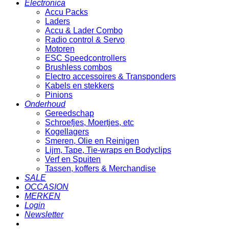
Electronica
Accu Packs
Laders
Accu & Lader Combo
Radio control & Servo
Motoren
ESC Speedcontrollers
Brushless combos
Electro accessoires & Transponders
Kabels en stekkers
Pinions
Onderhoud
Gereedschap
Schroefjes, Moertjes, etc
Kogellagers
Smeren, Olie en Reinigen
Lijm, Tape, Tie-wraps en Bodyclips
Verf en Spuiten
Tassen, koffers & Merchandise
SALE
OCCASION
MERKEN
Login
Newsletter