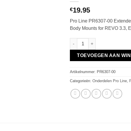
19.95
€
Pro Line PR6307-00 Extende
Body Mounts for REVO 3.3,
Extended Front and Rear Body
TOEVOEGEN AAN WI
Artikelnummer:
PR6307-00
Categorieën:
Onderdelen Pro Line
,
P