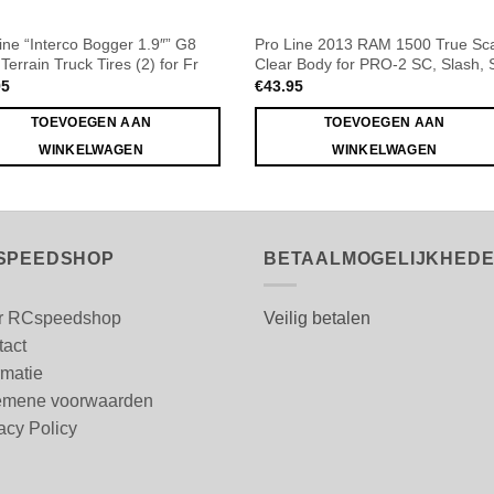
ine “Interco Bogger 1.9″” G8
Pro Line 2013 RAM 1500 True Sc
Terrain Truck Tires (2) for Fr
Clear Body for PRO-2 SC, Slash, 
95
€
43.95
TOEVOEGEN AAN
TOEVOEGEN AAN
WINKELWAGEN
WINKELWAGEN
SPEEDSHOP
BETAALMOGELIJKHED
r RCspeedshop
Veilig betalen
tact
rmatie
emene voorwaarden
acy Policy