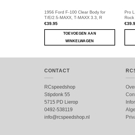
1956 Ford F-100 Clear Body for
Pro L
T/E/2.5-MAXX, T-MAXX 3.3, R
Rock 
€
39.95
€
39.
TOEVOEGEN AAN
WINKELWAGEN
CONTACT
RC
RCspeedshop
Ove
Stipdonk 55
Con
5715 PD Lierop
Info
0492-538119
Alg
info@rcspeedshop.nl
Priv