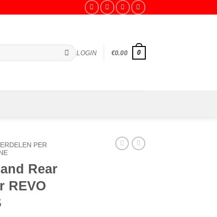
0
LOGIN
€
0.00
ERDELEN PER
NE
 and Rear
or REVO
S