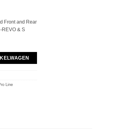
d Front and Rear
 E-REVO & S
 Mounts for REVO 3.3, E-REVO & S aantal
NKELWAGEN
ro Line