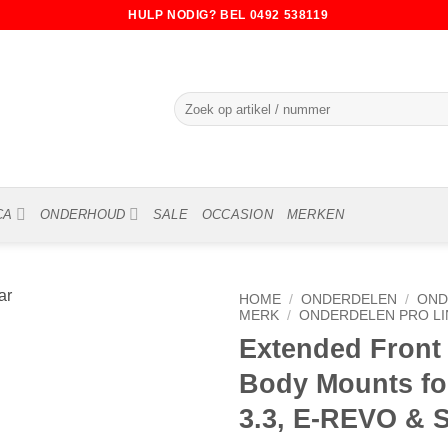
HULP NODIG? BEL 0492 538119
Zoeken
naar:
CA
ONDERHOUD
SALE
OCCASION
MERKEN
HOME
/
ONDERDELEN
/
OND
MERK
/
ONDERDELEN PRO LI
Extended Front
Body Mounts f
3.3, E-REVO & 