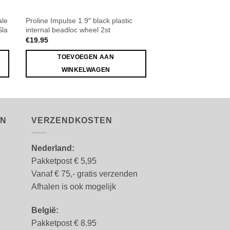
ale
Proline Impulse 1.9″ black plastic
Rat Rod Clear Body 
Sla
internal beadloc wheel 2st
REVO & Summit
€
19.95
€
49.95
TOEVOEGEN AAN
TOEVOEGE
WINKELWAGEN
WINKELW
EN
VERZENDKOSTEN
Nederland:
Pakketpost € 5,95
Vanaf € 75,- gratis verzenden
Afhalen is ook mogelijk
België:
Pakketpost € 8.95